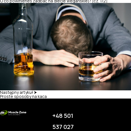
O co powinieneś zadbać na diecie wegańskiej? [cz. 1/2]
Następny artykuł ⮞
Proste sposoby na kaca
+48 501
537 027