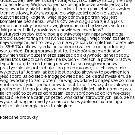
tłuszczowej
, ale nie muszą - tutaj wszystko zależy na czym WY się
czujecie lepiej. Większość jednak osiąga lepsze wyniki jedząc te
węglowodany, niż ich unikając. Jednak trzeba pamiętać, że zwykły
trening siłowy, który występuje u większości osób nie zużywa
dużych ilości glikogenu, więc jego odnowa po treningu jest
kompletnie bez sensu, wystarczy, że w ciągu dnia zje się jakiś
jeden ‘normalny’ posiłek z węglowodanami i będzie wszystko ok.
Jaki procent diety powinny stanowić węglowodany?
Kulturyści (osoby, które dbają o sylwetkę) tak naprawdę mogą
zrobić super formę na małych ilościach węgli. Więc moim zdaniem,
najważniejsze jest to, żeby ich nie wyrzucać kompletnie z diety, ale
te 35-50% całkowitych kalorii w diecie (zależnie od upodobań)
warto mieć.
Drugą sprawą jest to, że dobór węglowodanów
powinien też w dużej mierze zależeć od aktywności danej osoby.
Jeżeli ktoś siedzi cały dzień na swoich 4 literach, a potem 3 razy w
tygodniu pójdzie na trening siłowy, to tych węglowodanów
praktycznie nie potrzebuje... bo po co mu one, jak ich nawet nie
wykorzysta? Jednak jak ktoś jest bardzo aktywny to powinien ich
jeść sporo. Ja od siebie mogę powiedzieć, że kiedyś myślałem, że
węglowodany to zło, potem, że węglowodany to najlepsze co mnie
spotkało w życiu... jednak prawda jest taka, że wszystko zależy od
preferencji i tego jak się czujemy na jakiej ilości. Jak ktoś mnie pyta
ile ich jeść to zawsze doradzam, żeby spróbować od ich większej
ilości o ile nie ma żadnych przeciwwskazań zdrowotnych, jako, że na
wysokich węglach nie tylko
nasza siła i wydolność na treningu
rośnie
, ale i energia poza treningiem.
Polecane produkty