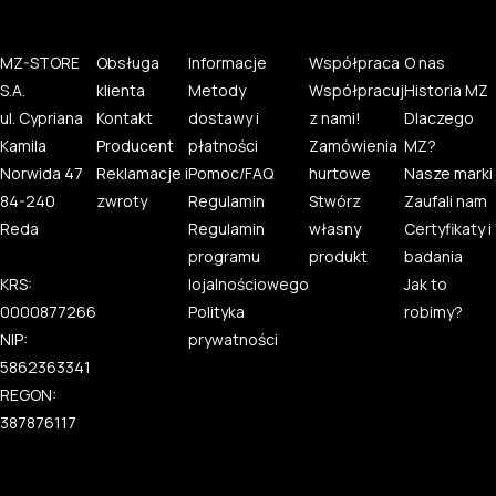
MZ-STORE
Obsługa
Informacje
Współpraca
O nas
S.A.
klienta
Metody
Współpracuj
Historia MZ
ul. Cypriana
Kontakt
dostawy i
z nami!
Dlaczego
Kamila
Producent
płatności
Zamówienia
MZ?
Norwida 47
Reklamacje i
Pomoc/FAQ
hurtowe
Nasze marki
84-240
zwroty
Regulamin
Stwórz
Zaufali nam
Reda
Regulamin
własny
Certyfikaty i
programu
produkt
badania
KRS:
lojalnościowego
Jak to
0000877266
Polityka
robimy?
NIP:
prywatności
5862363341
REGON:
387876117