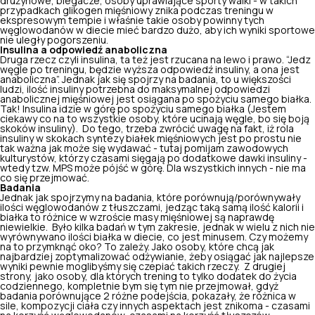
drużynowe, biegacze, osoby uprawiające sporty walki - w takich
przypadkach glikogen mięśniowy znika podczas treningu w
ekspresowym tempie i właśnie takie osoby powinny tych
węglowodanów w diecie mieć bardzo dużo, aby ich wyniki sportowe
nie uległy pogorszeniu.
Insulina a odpowiedź anaboliczna
Druga rzecz czyli insulina, ta też jest rzucana na lewo i prawo. “Jedz
węgle po treningu, będzie wyższa odpowiedź insuliny,
a ona jest
anaboliczna
”. Jednak jak się spojrzy na badania, to u większości
ludzi, ilość insuliny potrzebna do maksymalnej odpowiedzi
anabolicznej mięśniowej jest osiągana po spożyciu samego białka.
Tak! Insulina idzie w górę po spożyciu samego białka (Jestem
ciekawy co na to wszystkie osoby, które ucinają węgle, bo się boją
skoków insuliny).
Do tego, trzeba zwrócić uwagę na fakt, iż rola
insuliny w skokach syntezy białek mięśniowych jest po prostu nie
tak ważna jak może się wydawać - tutaj pomijam zawodowych
kulturystów, którzy czasami sięgają po dodatkowe dawki insuliny -
wtedy tzw. MPS może pójść w górę. Dla wszystkich innych - nie ma
co się przejmować.
Badania
Jednak jak spojrzymy na badania, które porównują/porównywały
ilości węglowodanów z tłuszczami, jedząc taką samą ilość kalorii i
białka to różnice w
wzroście masy mięśniowej
są naprawdę
niewielkie.
Było kilka badań w tym zakresie, jednak w wielu z nich nie
wyrównywano ilości białka w diecie, co jest minusem. Czy możemy
na to przymknąć oko? To zależy. Jako osoby, które chcą jak
najbardziej zoptymalizować odżywianie, żeby osiągać jak najlepsze
wyniki pewnie moglibyśmy się czepiać takich rzeczy.
Z drugiej
strony, jako osoby, dla których trening to tylko dodatek do życia
codziennego, kompletnie bym się tym nie przejmował, gdyż
badania porównujące 2 różne podejścia, pokazały, że różnica w
sile, kompozycji ciała czy innych aspektach jest znikoma - czasami