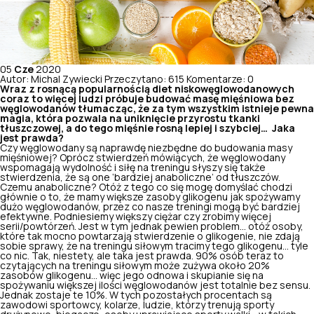
05
Cze
2020
Autor: Michal Zywiecki
Przeczytano: 615
Komentarze: 0
Wraz z rosnącą popularnością diet niskowęglowodanowych
coraz to więcej ludzi próbuje budować masę mięśniowa bez
węglowodanów tłumacząc, że za tym wszystkim istnieje pewna
magia, która pozwala na uniknięcie przyrostu tkanki
tłuszczowej, a do tego mięśnie rosną lepiej i szybciej… Jaka
jest prawda?
Czy węglowodany są naprawdę niezbędne do
budowania masy
mięśniowej
? Oprócz stwierdzeń mówiących, że węglowodany
wspomagają wydolność i siłę na treningu słyszy się także
stwierdzenia, że są one ‘bardziej anaboliczne’ od tłuszczów.
Czemu anaboliczne? Otóż z tego co się mogę domyślać chodzi
głównie o to, że mamy większe zasoby glikogenu jak spożywamy
dużo węglowodanów, przez co nasze treningi mogą być bardziej
efektywne. Podniesiemy większy ciężar czy zrobimy więcej
serii/powtórzeń.
Jest w tym jednak pewien problem… otóż osoby,
które tak mocno powtarzają stwierdzenie o glikogenie, nie zdają
sobie sprawy, że na treningu siłowym tracimy tego glikogenu… tyle
co nic. Tak, niestety, ale taka jest prawda. 90% osób teraz to
czytających na treningu siłowym może zużywa około 20%
zasobów glikogenu… więc jego odnowa i skupianie się na
spożywaniu większej ilości węglowodanów jest totalnie bez sensu.
Jednak zostaje te 10%. W tych pozostałych procentach są
zawodowi sportowcy, kolarze, ludzie, którzy trenują sporty