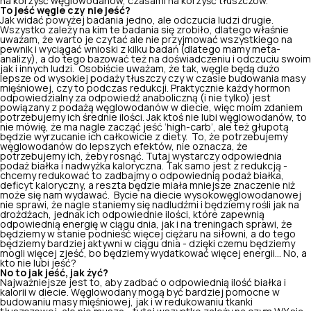
na korzyść węglowodanów, czasami na korzyść tłuszczów.
To jeść węgle czy nie jeść?
Jak widać powyżej badania jedno, ale odczucia ludzi drugie.
Wszystko zależy na kim te badania się zrobiło, dlatego właśnie
uważam, że warto je czytać ale nie przyjmować wszystkiego na
pewnik i wyciągać wnioski z kilku badań (dlatego mamy meta-
analizy), a do tego bazować też na doświadczeniu i odczuciu swoim
jak i innych ludzi.
Osobiście uważam, że tak, węgle będą dużo
lepsze od wysokiej podaży tłuszczy czy w czasie budowania masy
mięśniowej, czy to podczas redukcji. Praktycznie każdy hormon
odpowie
dzialny za odpowiedź anaboliczną (i nie tylko) jest
powiązany
z podażą węglowodanów w diecie,
więc moim zdaniem
potrzebujemy ich średnie ilości. Jak ktoś nie lubi węglowodanów, to
nie mówię, że ma nagle zacząć jeść ‘high-carb’, ale też głupotą
będzie wyrzucanie ich całkowicie z diety.
To, że potrzebujemy
węglowodanów do lepszych efektów, nie oznacza, że
potrzebujemy ich, żeby rosnąć. Tutaj wystarczy odpowiednia
podaż białka i nadwyżka kaloryczna. Tak samo jest z redukcją -
chcemy redukować to zadbajmy o odpowiednią podaż białka,
deficyt kaloryczny, a reszta będzie miała mniejsze znaczenie niż
może się nam wydawać.
Bycie na diecie wysokowęglowodanowej
nie sprawi, że nagle staniemy się nadludźmi i będziemy rośli jak na
drożdżach, jednak ich odpowiednie ilości, które zapewnią
odpowiednią energię w ciągu dnia, jak i na treningach sprawi, że
będziemy w stanie podnieść więcej ciężaru na siłowni, a do tego
będziemy bardziej aktywni w ciągu dnia - dzięki czemu będziemy
mogli więcej zjeść, bo będziemy wydatkować więcej energii… No, a
kto nie lubi jeść?
No to jak jeść, jak żyć?
Najważniejsze jest to, aby zadbać o odpowiednią ilość białka i
kalorii w diecie. Węglowodany mogą być bardziej pomocne w
budowaniu masy mięśniowej, jak i w
redukowaniu tkanki