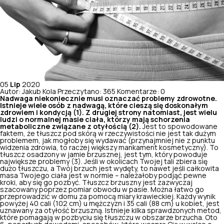
05
Lip
2020
Autor: Jakub Kola
Przeczytano: 365
Komentarze: 0
Nadwaga niekoniecznie musi oznaczać problemy zdrowotne.
Istnieje wiele osób z nadwagą, które cieszą się doskonałym
zdrowiem i kondycją (1). Z drugiej strony natomiast, jest wielu
ludzi o normalnej masie ciała, którzy mają schorzenia
metaboliczne związane z otyłością (2).
Jest to spowodowane
faktem, że tłuszcz pod skórą w rzeczywistości nie jest tak dużym
problemem, jak mogłoby się wydawać (przynajmniej nie z punktu
widzenia zdrowia, to raczej większy mankament kosmetyczny). To
tłuszcz osadzony w jamie brzusznej, jest tym, który powoduje
największe problemy (3). Jeśli w okolicach Twojej tali zbiera się
dużo tłuszczu, a Twój brzuch jest wydęty, to nawet jeśli całkowita
masa Twojego ciała jest w normie – należałoby podjąć pewne
kroki, aby się go pozbyć. Tłuszcz brzuszny jest zazwyczaj
szacowany poprzez pomiar obwodu w pasie. Można łatwo go
przeprowadzić w domu za pomocą miary krawieckiej. Każdy wynik
powyżej 40 cali (102 cm) u mężczyzn i 35 cali (88 cm) u kobiet, jest
uznawany za otyłość brzuszną. Istnieje kilka sprawdzonych metod,
które pomagają w pozbyciu się tłuszczu w obszarze brzucha. Oto