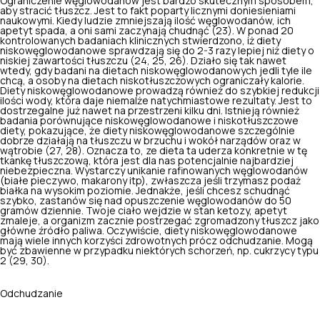
Ograniczenie węglowodanów jest bardzo skutecznym sposobem,
aby stracić tłuszcz. Jest to fakt poparty licznymi doniesieniami
naukowymi. Kiedy ludzie zmniejszają ilość węglowodanów, ich
apetyt spada, a oni sami zaczynają chudnąć (23). W ponad 20
kontrolowanych badaniach klinicznych stwierdzono, iż diety
niskowęglowodanowe sprawdzają się do 2-3 razy lepiej niż diety o
niskiej zawartości tłuszczu (24, 25, 26). Działo się tak nawet
wtedy, gdy badani na dietach niskowęglowodanowych jedli tyle ile
chcą, a osoby na dietach niskotłuszczowych ograniczały kalorie.
Diety niskowęglowodanowe prowadzą również do szybkiej redukcji
ilości wody, która daje niemalże natychmiastowe rezultaty. Jest to
dostrzegalne już nawet na przestrzeni kilku dni. Istnieją również
badania porównujące niskowęglowodanowe i niskotłuszczowe
diety, pokazujące, że diety niskowęglowodanowe szczególnie
dobrze działają na tłuszczu w brzuchu i wokół narządów oraz w
wątrobie (27, 28). Oznacza to, ze dieta ta uderza konkretnie w tę
tkankę tłuszczową, która jest dla nas potencjalnie najbardziej
niebezpieczna. Wystarczy unikanie rafinowanych węglowodanów
(białe pieczywo, makarony itp), zwłaszcza jeśli trzymasz podaż
białka na wysokim poziomie. Jednakże, jeśli chcesz schudnąć
szybko, zastanów się nad opuszczenie węglowodanów do 50
gramów dziennie. Twoje ciało wejdzie w stan ketozy, apetyt
zmaleje, a organizm zacznie postrzegać zgromadzony tłuszcz jako
główne źródło paliwa. Oczywiście, diety niskowęglowodanowe
mają wiele innych korzyści zdrowotnych prócz odchudzanie. Mogą
być zbawienne w przypadku niektórych schorzeń, np. cukrzycy typu
2 (29, 30).
Odchudzanie