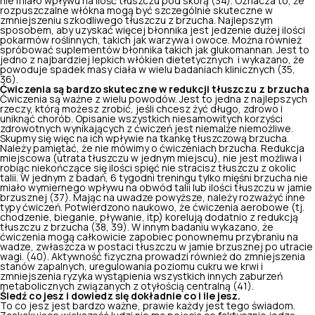
nie miało wpływu na ilość tłuszczu pod skórą (34). Oznacza to, że
rozpuszczalne włókna mogą być szczególnie skuteczne w
zmniejszeniu szkodliwego tłuszczu z brzucha. Najlepszym
sposobem, aby uzyskać więcej błonnika jest jedzenie dużej ilości
pokarmów roślinnych, takich jak warzywa i owoce. Można również
spróbować suplementów błonnika takich jak glukomannan. Jest to
jedno z najbardziej lepkich włókien dietetycznych i wykazano, że
powoduje spadek masy ciała w wielu badaniach klinicznych (35,
36).
Ćwiczenia są bardzo skuteczne w redukcji tłuszczu z brzucha
Ćwiczenia są ważne z wielu powodów. Jest to jedna z najlepszych
rzeczy, którą możesz zrobić, jeśli chcesz żyć długo, zdrowo i
uniknąć chorób. Opisanie wszystkich niesamowitych korzyści
zdrowotnych wynikających z ćwiczeń jest niemalże niemożliwe.
Skupmy się więc na ich wpływie na tkankę tłuszczową brzucha.
Należy pamiętać, że nie mówimy o ćwiczeniach brzucha. Redukcja
miejscowa (utrata tłuszczu w jednym miejscu), nie jest możliwa i
robiąc niekończące się ilości spięć nie stracisz tłuszczu z okolic
talii. W jednym z badań, 6 tygodni treningu tylko mięśni brzucha nie
miało wymiernego wpływu na obwód talii lub ilości tłuszczu w jamie
brzusznej (37). Mając na uwadze powyższe, należy rozważyć inne
typy ćwiczeń. Potwierdzono naukowo, że ćwiczenia aerobowe (tj.
chodzenie, bieganie, pływanie, itp) korelują dodatnio z redukcją
tłuszczu z brzucha (38, 39). W innym badaniu wykazano, że
ćwiczenia mogą całkowicie zapobiec ponownemu przybraniu na
wadze, zwłaszcza w postaci tłuszczu w jamie brzusznej po utracie
wagi. (40). Aktywność fizyczna prowadzi również do zmniejszenia
stanów zapalnych, uregulowania poziomu cukru we krwi i
zmniejszenia ryzyka wystąpienia wszystkich innych zaburzeń
metabolicznych związanych z otyłością centralną (41).
Śledź co jesz i dowiedz się dokładnie co i ile jesz.
To co jesz jest bardzo ważne, prawie każdy jest tego świadom.