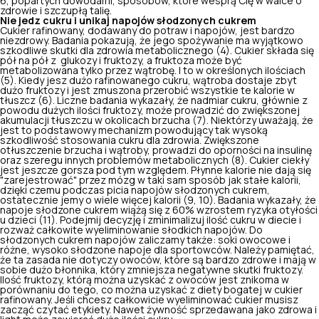
6, popartych dowodami, sposobów, które wesprą Cię w walce o
zdrowie i szczupłą talię.
Nie jedz cukru i unikaj napojów słodzonych cukrem
Cukier rafinowany, dodawany do potraw i napojów, jest bardzo
niezdrowy. Badania pokazują, że jego spożywanie ma wyjątkowo
szkodliwe skutki dla zdrowia metabolicznego (4). Cukier składa się
pół na pół z glukozy i fruktozy, a fruktoza może być
metabolizowana tylko przez wątrobę. I to w określonych ilościach
(5). Kiedy jesz dużo rafinowanego cukru, wątroba dostaje zbyt
dużo fruktozy i jest zmuszona przerobić wszystkie te kalorie w
tłuszcz (6). Liczne badania wykazały, że nadmiar cukru, głównie z
powodu dużych ilości fruktozy, może prowadzić do zwiększonej
akumulacji tłuszczu w okolicach brzucha (7). Niektórzy uważają, że
jest to podstawowy mechanizm powodujący tak wysoką
szkodliwość stosowania cukru dla zdrowia. Zwiększone
otłuszczenie brzucha i wątroby, prowadzi do oporności na insulinę
oraz szeregu innych problemów metabolicznych (8). Cukier ciekły
jest jeszcze gorsza pod tym względem. Płynne kalorie nie dają się
"zarejestrować" przez mózg w taki sam sposób jak stałe kalorii,
dzięki czemu podczas picia napojów słodzonych cukrem,
ostatecznie jemy o wiele więcej kalorii (9, 10). Badania wykazały, że
napoje słodzone cukrem wiążą się z 60% wzrostem ryzyka otyłości
u dzieci (11). Podejmij decyzję i zminimalizuj ilość cukru w diecie i
rozważ całkowite wyeliminowanie słodkich napojów. Do
słodzonych cukrem napojów zaliczamy także: soki owocowe i
różne, wysoko słodzone napoje dla sportowców. Należy pamiętać,
że ta zasada nie dotyczy owoców, które są bardzo zdrowe i mają w
sobie dużo błonnika, który zmniejsza negatywne skutki fruktozy.
Ilość fruktozy, którą można uzyskać z owoców jest znikoma w
porównaniu do tego, co można uzyskać z diety bogatej w cukier
rafinowany. Jeśli chcesz całkowicie wyeliminować cukier musisz
zacząć czytać etykiety. Nawet żywność sprzedawana jako zdrowa i