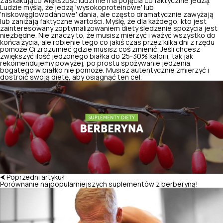
Zaskakująco większość ludzi nie ma pojęcia co faktycznie jedzą.
Ludzie myślą, że jedzą 'wysokoproteinowe' lub
'niskowęglowodanowe' dania, ale często dramatycznie zawyżają
lub zaniżają faktyczne wartości. Myślę, że dla każdego, kto jest
zainteresowany zoptymalizowaniem diety śledzenie spożycia jest
niezbędne. Nie znaczy to, że musisz mierzyć i ważyć wszystko do
końca życia, ale robienie tego co jakiś czas przez kilka dni z rzędu
pomoże Ci zrozumieć gdzie musisz coś zmienić. Jeśli chcesz
zwiększyć ilość jedzonego białka do 25-30% kalorii, tak jak
rekomendujemy powyżej, po prostu spożywanie jedzenia
bogatego w białko nie pomoże. Musisz autentycznie zmierzyć i
dostroić swoją dietę, aby osiągnąć ten cel.
⮜ Poprzedni artykuł
Porównanie najpopularniejszych suplementów z berberyną!