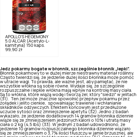
APOLLO'S HEGEMONY
5.0
ALCAR (Acetylo-L-
karnityna) 150 kaps.
99,90 zł
Jedz pokarmy bogate w błonnik, szczególnie błonnik „lepki”.
Błonnik pokarmowy to w dużej mierze niestrawny materiał roślinny.
Często twierdzi się, że jedzenie dużej ilości błonnika może pomóc
w utracie wagi. To prawda, ale ważne jest, aby pamiętać, że nie
wszystkie włókna są sobie równe. Wydaje się, że szczególnie
rozpuszczalne i lepkie włókna mają wpływ na kontrolę masy ciała.
Są to włókna, które wiążą wodę i tworzą żel, który "siedzi" w jelitach
(31). Ten żel może znacznie spowolnić przepływ pokarmu przez
żołądek i jelito cienkie, spowalniając trawienie i wchłanianie
składników odżywczych. Efektem końcowym jest przedłużone
uczucie sytości oraz zmniejszenie apetytu (32). Jedno z badań
wykazało, że jedzenie dodatkowych 14 gramów błonnika dziennie
wiąże się ze zmniejszeniem jedzonych kalorii o 10% i utratą masy
ciała o 2 kg (4,5 lbs) (33). W jednym z badań udowodniono, że
jedzenie 10 gramów rozpuszczalnego błonnika dziennie wiązało
się ze zmniejszeniem o 3,7% ilości tłuszczu w jamie brzusznej, ale