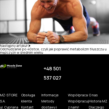
Następny artykuł ⮞
Odchudzanie po 40stce, czyli jak poprawić metabolizm tłuszczu u
mężczyzn w średnim wieku
+48 501
537 027
MZ-STORE
Obsługa
Informacje
Współpraca
O nas
S.A.
klienta
Metody
Współpracuj
Historia MZ
ul. Cypriana
Kontakt
dostawy i
z nami!
Dlaczego