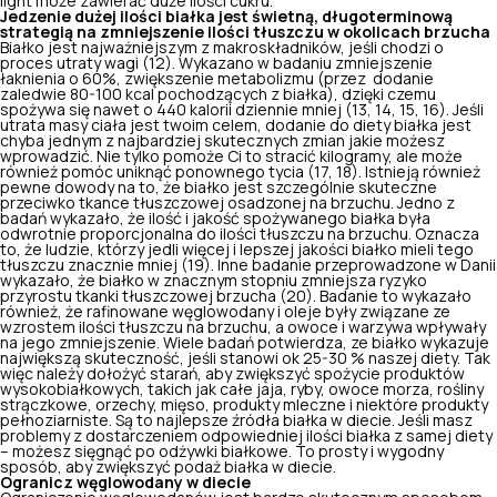
light może zawierać duże ilości cukru.
Jedzenie dużej ilości białka jest świetną, długoterminową
strategią na zmniejszenie ilości tłuszczu w okolicach brzucha
Białko jest najważniejszym z makroskładników, jeśli chodzi o
proces utraty wagi (12). Wykazano w badaniu zmniejszenie
łaknienia o 60%, zwiększenie metabolizmu (przez dodanie
zaledwie 80-100 kcal pochodzących z białka), dzięki czemu
spożywa się nawet o 440 kalorii dziennie mniej (13, 14, 15, 16). Jeśli
utrata masy ciała jest twoim celem, dodanie do diety białka jest
chyba jednym z najbardziej skutecznych zmian jakie możesz
wprowadzić. Nie tylko pomoże Ci to
stracić kilogramy
, ale może
również pomóc uniknąć ponownego tycia (17, 18). Istnieją również
pewne dowody na to, że białko jest szczególnie skuteczne
przeciwko tkance tłuszczowej osadzonej na brzuchu. Jedno z
badań wykazało, że ilość i jakość spożywanego białka była
odwrotnie proporcjonalna do ilości tłuszczu na brzuchu. Oznacza
to, że ludzie, którzy jedli więcej i lepszej jakości białko mieli tego
tłuszczu znacznie mniej (19). Inne badanie przeprowadzone w Danii
wykazało, że białko w znacznym stopniu zmniejsza ryzyko
przyrostu tkanki tłuszczowej brzucha (20). Badanie to wykazało
również, że rafinowane węglowodany i oleje były związane ze
wzrostem ilości tłuszczu na brzuchu, a owoce i warzywa wpływały
na jego zmniejszenie. Wiele badań potwierdza, ze białko wykazuje
największą skuteczność, jeśli stanowi ok 25-30 % naszej diety. Tak
więc należy dołożyć starań, aby zwiększyć spożycie produktów
wysokobiałkowych, takich jak całe jaja, ryby, owoce morza, rośliny
strączkowe, orzechy, mięso, produkty mleczne i niektóre produkty
pełnoziarniste. Są to najlepsze źródła białka w diecie. Jeśli masz
problemy z dostarczeniem odpowiedniej ilości białka z samej diety
– możesz sięgnąć po odżywki białkowe. To prosty i wygodny
sposób, aby zwiększyć podaż białka w diecie.
Ogranicz węglowodany w diecie