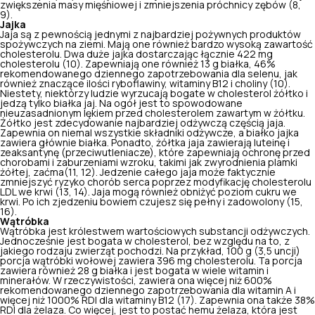
zwiększenia masy mięśniowej i zmniejszenia próchnicy zębów (
8
,
9
).
Jajka
Jaja są z pewnością jednymi z najbardziej pożywnych produktów
spożywczych na ziemi. Mają one również bardzo wysoką zawartość
cholesterolu. Dwa duże jajka dostarczając łącznie 422 mg
cholesterolu (
10
). Zapewniają one również 13 g białka, 46%
rekomendowanego dziennego zapotrzebowania dla selenu, jak
również znaczące ilości ryboflawiny, witaminy B12 i choliny (
10
).
Niestety, niektórzy ludzie wyrzucają bogate w cholesterol żółtko i
jedzą tylko białka jaj. Na ogół jest to spowodowane
nieuzasadnionym lękiem przed cholesterolem zawartym w żółtku.
Żółtko jest zdecydowanie
najbardziej odżywczą częścią jaja
.
Zapewnia on niemal wszystkie składniki odżywcze, a białko jajka
zawiera głównie białka. Ponadto, żółtka jaja zawierają luteinę i
zeaksantynę (przeciwutleniacze), które zapewniają ochronę przed
chorobami i zaburzeniami wzroku, takimi jak zwyrodnienia plamki
żółtej, zaćma(
11
, 12). Jedzenie całego jaja może faktycznie
zmniejszyć ryzyko chorób serca poprzez modyfikację cholesterolu
LDL we krwi (
13
,
14
). Jaja mogą również obniżyć poziom cukru we
krwi. Po ich zjedzeniu bowiem czujesz się pełny i zadowolony (
15
,
16
).
Wątróbka
Wątróbka jest królestwem wartościowych substancji odżywczych.
Jednocześnie jest bogata w cholesterol, bez względu na to, z
jakiego rodzaju zwierząt pochodzi. Na przykład, 100 g (3,5 uncji)
porcja wątróbki wołowej zawiera 396 mg cholesterolu. Ta porcja
zawiera również 28 g białka i jest bogata w wiele witamin i
minerałów. W rzeczywistości, zawiera ona więcej niż 600%
rekomendowanego
dziennego zapotrzebowania dla witamin A
i
więcej niż 1000% RDI dla witaminy B12 (
17
). Zapewnia ona także 38%
RDI dla żelaza. Co więcej, jest to postać hemu żelaza, która jest