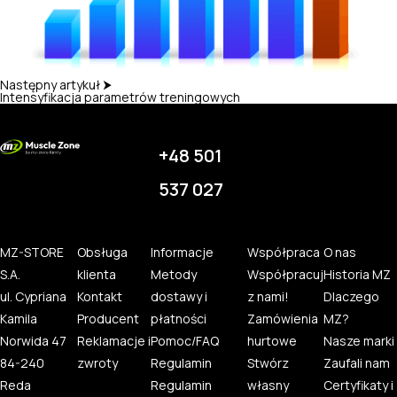
Następny artykuł ⮞
Intensyfikacja parametrów treningowych
+48 501
537 027
MZ-STORE
Obsługa
Informacje
Współpraca
O nas
S.A.
klienta
Metody
Współpracuj
Historia MZ
ul. Cypriana
Kontakt
dostawy i
z nami!
Dlaczego
Kamila
Producent
płatności
Zamówienia
MZ?
Norwida 47
Reklamacje i
Pomoc/FAQ
hurtowe
Nasze marki
84-240
zwroty
Regulamin
Stwórz
Zaufali nam
Reda
Regulamin
własny
Certyfikaty i