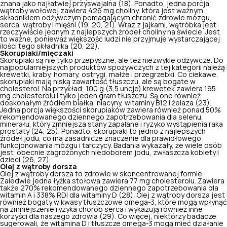
znana jako najłatwiej przyswajalna (
18
). Ponadto, jedna porcja
wątroby wołowej zawiera 426 mg choliny, która jest ważnym
składnikiem odżywczym pomagającym chronić zdrowie mózgu,
serca, wątroby i mięśni (
19
,
20
,
21
). Wraz z jajkami, wątróbka jest
rzeczywiście jednym z najlepszych źródeł choliny na świecie. Jest
to ważne, ponieważ większość ludzi nie przyjmuje wystarczającej
ilości tego składnika (
20
,
22
).
Skorupiaki/mięczaki
Skorupiaki są nie tylko przepyszne, ale też niezwykle odżywcze. Do
najpopularniejszych produktów spożywczych z tej kategorii należą:
krewetki, kraby, homary, ostrygi, małże i przegrzebki. Co ciekawe,
skorupiaki mają niską zawartość tłuszczu, ale są bogate w
cholesterol. Na przykład, 100 g (3,5 uncje) krewetek zawiera 195
mg cholesterolu i tylko jeden gram tłuszczu. Są one również
doskonałym źródłem białka, niacyny, witaminy B12 i żelaza (
23
).
Jedna porcja większości skorupiaków zawiera również ponad 50%
rekomendowanego dziennego zapotrzebowania dla selenu,
minerału, który
zmniejsza stany zapalane
i ryzyko wystąpienia raka
prostaty (2
4
,
25
). Ponadto, skorupiaki to jedno z najlepszych
źródeł jodu, co ma zasadnicze znaczenie dla prawidłowego
funkcjonowania mózgu i tarczycy. Badania wykazały, że wiele osób
jest obecnie zagrożonych niedoborem jodu, zwłaszcza kobiety i
dzieci (
26
,
27
).
Olej z wątroby dorsza
Olej z wątroby dorsza to zdrowie w skoncentrowanej formie.
Zaledwie jedna łyżka stołowa zawiera 77 mg cholesterolu. Zawiera
także 270% rekomendowanego dziennego zapotrzebowania dla
witamin A i 338% RDI dla witaminy D (
28
). Olej z wątroby dorsza jest
również bogaty w kwasy tłuszczowe omega-3, które mogą wpłynąć
na zmniejszenie ryzyka chorób serca i wykazują również inne
korzyści dla naszego zdrowia (
29
). Co więcej, niektórzy badacze
sugerowali, że witamina D i tłuszcze omega-3 mogą mieć działanie