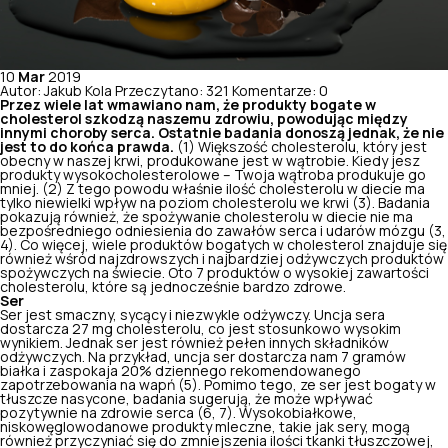
10
Mar
2019
Autor: Jakub Kola
Przeczytano: 321
Komentarze: 0
Przez wiele lat wmawiano nam, że produkty bogate w
cholesterol szkodzą naszemu zdrowiu, powodując między
innymi choroby serca. Ostatnie badania donoszą jednak, że nie
jest to do końca prawda.
(
1
) Większość cholesterolu, który jest
obecny w naszej krwi, produkowane jest w wątrobie. Kiedy jesz
produkty wysokocholesterolowe – Twoja wątroba produkuje go
mniej. (
2
) Z tego powodu właśnie
ilość cholesterolu w diecie
ma
tylko niewielki wpływ na poziom cholesterolu we krwi (
3
). Badania
pokazują również, że spożywanie cholesterolu w diecie nie ma
bezpośredniego odniesienia do zawałów serca i udarów mózgu (
3
,
4). Co więcej, wiele produktów bogatych w cholesterol znajduje się
również wśród najzdrowszych i najbardziej odżywczych produktów
spożywczych na świecie. Oto 7 produktów o wysokiej zawartości
cholesterolu, które są jednocześnie bardzo zdrowe.
Ser
Ser jest smaczny, sycący i niezwykle odżywczy. Uncja sera
dostarcza 27 mg cholesterolu, co jest stosunkowo wysokim
wynikiem. Jednak ser jest również pełen innych składników
odżywczych. Na przykład, uncja ser dostarcza nam 7 gramów
białka i zaspokaja 20% dziennego rekomendowanego
zapotrzebowania na wapń
(
5
). Pomimo tego, ze ser jest bogaty w
tłuszcze nasycone, badania sugerują, że może wpływać
pozytywnie na zdrowie serca (
6
,
7
). Wysokobiałkowe,
niskowęglowodanowe produkty mleczne, takie jak sery, mogą
również przyczyniać się do zmniejszenia ilości tkanki tłuszczowej,