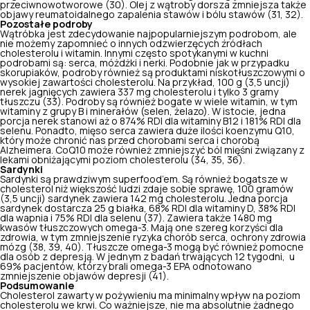
przeciwnowotworowe (
30
). Olej z wątroby dorsza zmniejsza także
objawy reumatoidalnego zapalenia stawów i bólu stawów (
31
,
32
).
Pozostałe podroby
Wątróbka jest zdecydowanie najpopularniejszym podrobom, ale
nie możemy zapomnieć o innych odzwierzęcych źródłach
cholesterolu i witamin. Innymi często spotykanymi w kuchni
podrobami są: serca, móżdżki i nerki. Podobnie jak w przypadku
skorupiaków, podroby również są produktami niskotłuszczowymi o
wysokiej zawartości cholesterolu. Na przykład, 100 g (3,5 uncji)
nerek jagnięcych zawiera 337 mg cholesterolu i tylko 3 gramy
tłuszczu (
33
). Podroby są również bogate w wiele witamin, w tym
witaminy z grupy B
i minerałów (selen, żelazo). W istocie, jedna
porcja nerek stanowi aż o 874% RDI dla witaminy B12 i 181% RDI dla
selenu. Ponadto, mięso serca zawiera duże ilości koenzymu Q10,
który może chronić nas przed chorobami serca i chorobą
Alzheimera. CoQ10 może również zmniejszyć ból mięśni związany z
lekami obniżającymi poziom cholesterolu (
34
,
35
,
36
).
Sardynki
Sardynki są prawdziwym superfood’em. Są również bogatsze w
cholesterol niż większość ludzi zdaje sobie sprawę, 100 gramów
(3,5 uncji) sardynek zawiera 142 mg cholesterolu. Jedna porcja
sardynek dostarcza 25 g białka, 68% RDI dla witaminy D, 38% RDI
dla wapnia i 75% RDI dla selenu (
37
). Zawiera także 1480 mg
kwasów tłuszczowych omega-3. Mają one szereg korzyści dla
zdrowia, w tym zmniejszenie ryzyka chorób serca, ochrony zdrowia
mózg (
38
,
39
,
40
).
Tłuszcze omega-3
mogą być również pomocne
dla osób z depresją. W jednym z badań trwających 12 tygodni, u
69% pacjentów, którzy brali omega-3 EPA odnotowano
zmniejszenie objawów depresji (
41
).
Podsumowanie
Cholesterol zawarty w pożywieniu ma minimalny wpływ na poziom
cholesterolu we krwi. Co ważniejsze, nie ma absolutnie żadnego