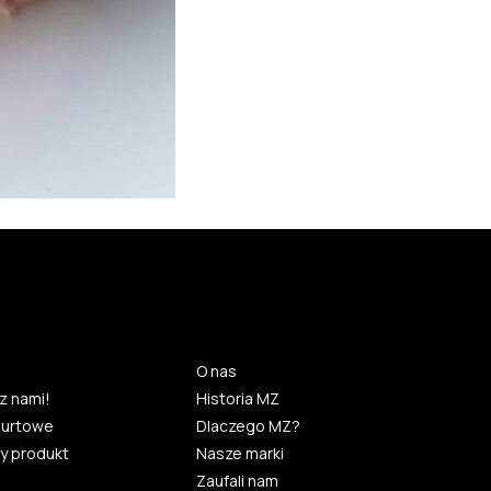
O nas
z nami!
Historia MZ
hurtowe
Dlaczego MZ?
y produkt
Nasze marki
Zaufali nam