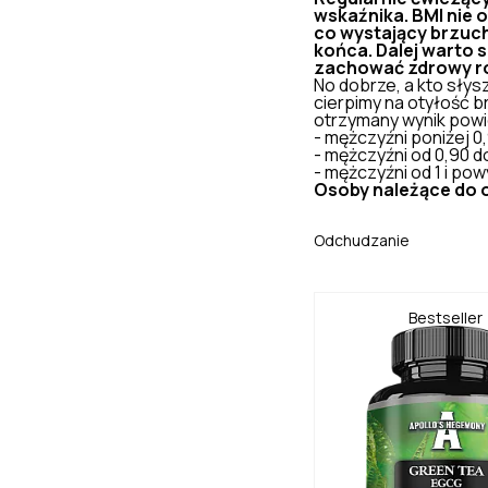
wskaźnika. BMI nie 
co wystający brzuch
końca. Dalej warto s
zachować zdrowy r
No dobrze, a kto słys
cierpimy na
otyłość b
otrzymany wynik powi
- mężczyźni poniżej 0
- mężczyźni od 0,90 d
- mężczyźni od 1 i pow
Osoby należące do o
Odchudzanie
Bestseller