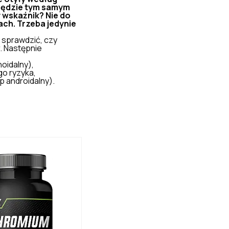
u będzie tym samym
y wskaźnik? Nie do
ach. Trzeba jedynie
 sprawdzić, czy
. Następnie
oidalny),
go ryzyka,
p androidalny).