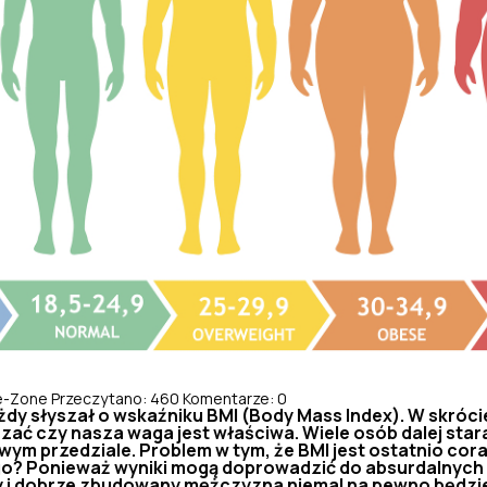
le-Zone
Przeczytano: 460
Komentarze: 0
żdy słyszał o wskaźniku BMI (Body Mass Index). W skrócie
zać czy nasza waga jest właściwa. Wiele osób dalej sta
iwym przedziale. Problem w tym, że BMI jest ostatnio cor
o? Ponieważ wyniki mogą doprowadzić do absurdalnych
y i dobrze zbudowany mężczyzna niemal na pewno będzi