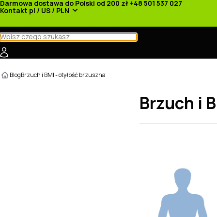
Darmowa dostawa do Polski od 200 zł
+48 501 537 027
Kontakt
pl / US / PLN
Kategorie
Producenci
Nowości
Promocje
Blog
Brzuch i BMI - otyłość brzuszna
Brzuch i 