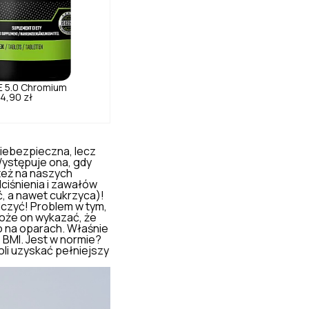
E
5.0
Chromium
4,90 zł
niebezpieczna, lecz
Występuje ona, gdy
 też na naszych
iśnienia i zawałów
ć
, a nawet cukrzyca)!
alczyć! Problem w tym,
oże on wykazać, że
o na oparach. Właśnie
 BMI. Jest w normie?
oli uzyskać pełniejszy