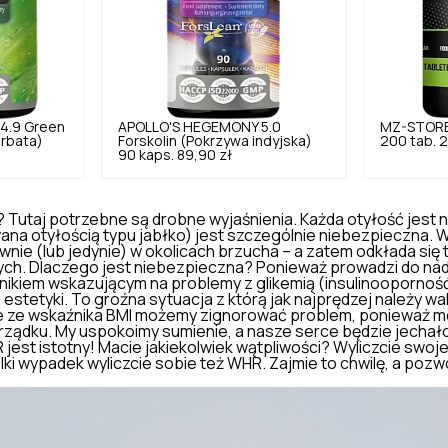
4.9
Green
APOLLO'S HEGEMONY
5.0
MZ-STOR
erbata)
Forskolin (Pokrzywa indyjska)
200 tab.
2
90 kaps.
89,90 zł
 Tutaj potrzebne są drobne wyjaśnienia. Każda otyłość jest 
ana otyłością typu jabłko) jest szczególnie niebezpieczna. 
ównie (lub jedynie) w okolicach brzucha – a zatem odkłada się
h. Dlaczego jest niebezpieczna? Ponieważ prowadzi do nadc
nikiem wskazującym na problemy z glikemią (
insulinoopornoś
a estetyki. To groźna sytuacja z którą jak najprędzej należy w
ie ze wskaźnika BMI możemy zignorować problem, ponieważ m
rządku. My uspokoimy sumienie, a nasze serce będzie jechał
jest istotny! Macie jakiekolwiek wątpliwości? Wyliczcie swoje
elki wypadek wyliczcie sobie też WHR. Zajmie to chwilę, a pozw