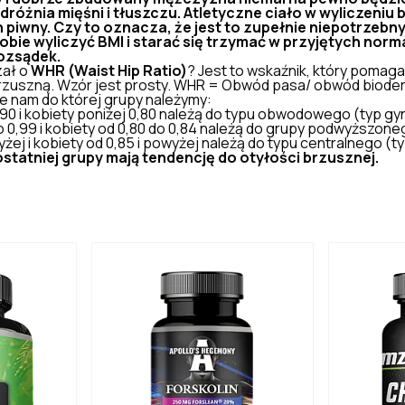
odróżnia mięśni i tłuszczu. Atletyczne ciało w wyliczeni
 piwny. Czy to oznacza, że jest to zupełnie niepotrzebn
obie wyliczyć BMI i starać się trzymać w przyjętych norm
ozsądek.
zał o
WHR (Waist Hip Ratio)
? Jest to wskaźnik, który pomaga
rzuszną
. Wzór jest prosty. WHR = Obwód pasa/ obwód bioder
e nam do której grupy należymy:
,90 i kobiety poniżej 0,80 należą do typu obwodowego (typ gyn
o 0,99 i kobiety od 0,80 do 0,84 należą do grupy podwyższone
yżej i kobiety od 0,85 i powyżej należą do typu centralnego (ty
statniej grupy mają tendencję do otyłości brzusznej.