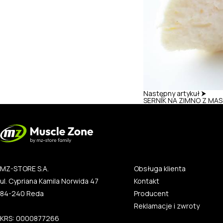
Następny artykuł ⮞
SERNIK NA ZIMNO Z MA
MZ-STORE S.A.
Obsługa klienta
ul. Cypriana Kamila Norwida 47
Kontakt
84-240 Reda
Producent
Reklamacje i zwroty
KRS: 0000877266