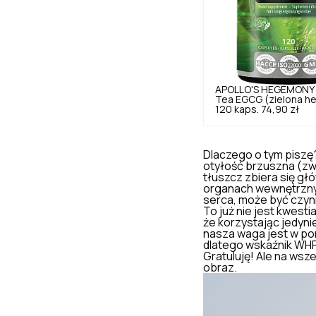
APOLLO'S HEGEMONY
Tea EGCG (zielona h
120 kaps.
74,90 zł
Dlaczego o tym piszę?
otyłość brzuszna (zw
tłuszcz zbiera się gł
organach wewnętrznyc
serca, może być czyn
To już nie jest kwesti
że korzystając jedyn
nasza waga jest w po
dlatego wskaźnik WHR 
Gratuluję! Ale na wsz
obraz.