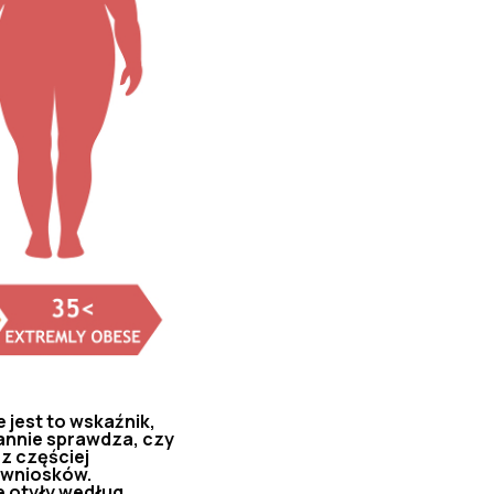
 jest to wskaźnik,
rannie sprawdza, czy
az częściej
 wniosków.
e otyły według