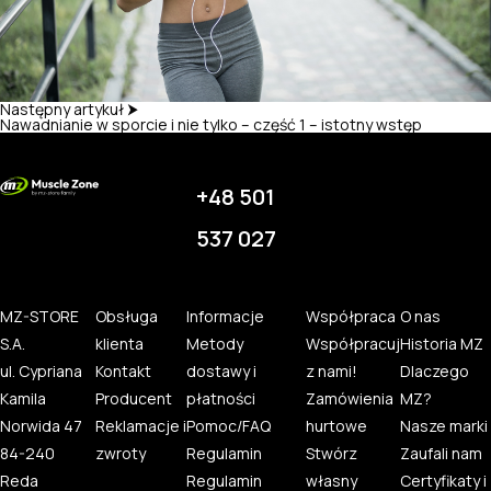
Następny artykuł ⮞
Nawadnianie w sporcie i nie tylko – część 1 – istotny wstęp
+48 501
537 027
MZ-STORE
Obsługa
Informacje
Współpraca
O nas
S.A.
klienta
Metody
Współpracuj
Historia MZ
ul. Cypriana
Kontakt
dostawy i
z nami!
Dlaczego
Kamila
Producent
płatności
Zamówienia
MZ?
Norwida 47
Reklamacje i
Pomoc/FAQ
hurtowe
Nasze marki
84-240
zwroty
Regulamin
Stwórz
Zaufali nam
Reda
Regulamin
własny
Certyfikaty i