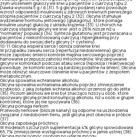
złym ułożeniem glukozy we krwi u pacjentów z cukrzycą typu 2.
Dawka wynosiła 5 g / d (31). 5 g glicyny podanej rano powoduje
wzrost odpowiedzi insulinowej
u zdrowych krewnych pierwszego
stopnia pacjentów z cukrzycą typu 2 (32). Glicyna stymuluje
wydzielanie hormonu jelitowego (glukagonu), które pomaga
insulinie usunąć glukozę z układu krążenia (33). U chorych na
cukrzycę stężenie glicyny we krwi jest o 26% niższe niż u
"normalnej" populacji (34). Synteza glutationu jest przywracana u
pacjentów z niekontrolowaną cukrzycą i hiperglikemią przy
dodawaniu do swojej diety glicyny (+ cysteiny).
10-11. Glicyna wspiera serce i obniża ciśnienie krwi
W przypadku zawału serca (reperfuzja niedokrwienna) glicyna
może zapobiec śmierci komórek mięśnia sercowego poprzez
hamowanie przepuszczalności mitochondriów. Wyczerpywanie
glicyny w komórkach podczas ataku serca (hipoksja / reaktywacja)
powoduje, że komórki serca są bardziej podatne na śmierć. Glicyna
może
obniżyć skurczowe ciśnienie krwi
u pacjentów z zespołem
metabolicznym.
Glicyna spowalnia wchłanianie alkoholu
Glicyna spowalnia wchłaniania alkoholu poprzez zmniejszenie
szybkości, z jaką żołądek wchłania alkohol i przenosi go do jelita
(35). Poziom alkoholu we krwi był znacząco niższy u osób, które
spożywały glicynę przed konsumpcją alkoholu, niż u osób w grupie
kontrolnej, które jej nie spożywała (36).
Glicyna pomaga nerkom
Przewody nerkowe (bliższe kanały) są odporne na uszkodzenia
związane z niedoborem tlenu, jeśli glicyna jest obecna w próbce
(37).
Glicyna zapobiega próchnicy
W modelach szczurzych suplementacja 4% glicyny spowodowała
65,7% zmniejszenie występowania próchnicy w jamie ustnej (38).
Glicyna może pomóc osobom po udarze mózgu