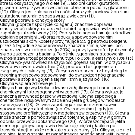
stresu oksydacyjnego w ciele (9). Jako prekursor glutationu,
glicyna może przywrócić wcześniej obniżone poziomy glutationu
(10). Glicyna jest zalecana dla osób starszych, ponieważ poziom
glutationu naturalnie spada wraz z wiekiem (11).
Glicyna poprawia kondycję skóry
Glicyna (poprzez spożycie kolagenu) znacznie poprawia
elastyczność skóry u starszych kobiet, poprawia nawilżenie skóry i
zapobiega utracie wody (12). Peptydy kolagenu hamują szkodliwe
działanie promieni UVB oraz redukują spowodowane nimi
uszkodzenia skóry. Kobiety przyjmujące 2,5 g peptydu kolagenu
przez 4 tygodnie zaobserwowały znaczne
zmniejszenie ilości
zmarszczek
w okolicy oczu (o 20%), a pozytywne efekty utrzymały
się po zakończeniu badania. Po ośmiu tygodniach stosowania
wzrosła zawartość prokolagenu typu I o 65%, a elastyny o 18% (13).
Glicyna wpływa również na szybkość gojenia się ran, w przypadku
wrzodów nawet dwukrotnie (14), poprawia też gojenie ran
związanych z cukrzycą (15). Glicyna w skojarzeniu z l-cysteiną i dl-
treoniną miejscowo stosowanymi do owrzodzeń nóg znacznie
poprawiła stopień gojenia się ran i zmniejszyła ból (16).
Glicyna wspiera zdrowie jelit
Glicyna hamuje wydzielanie kwasu żołądkowego i chroni przed
chemicznymi i stresogennymi wrzodami (17). Glicyna wykazuje
znaczną aktywność przeciw wrzodową. Glicyna zapobiega
chemicznie indukowanym zapaleniu jelita grubego w modelach
zwierzęcych (18). Glicyna
zapobiega zmianom żołądkowym
spowodowanym alkoholem (np. Owrzodzeniami), gdy jest
stosowana profilaktycznie w modelach zwierzęcych (19). Glicyna
może znacznie pomóc zwiększyć tolerancję Aspiryny w górnym
odcinku przewodu pokarmowego (20). W przeszczepach jelita
cienkiego, glicyna poprawia dysfunkcję mięśni gładkich po
transplantacji, a także redukuje stan zapalny (21). Glicyna, ale nie L-
arginina, jest w stanie utrzymać integralność ścianek jelit i błony