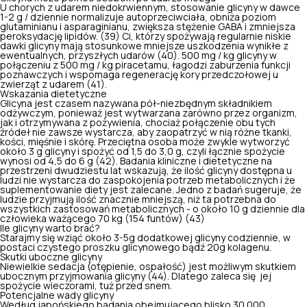
U chorych z udarem niedokrwiennym, stosowanie glicyny w dawce
1-2 g / dziennie normalizuje autoprzeciwciała, obniża poziom
glutaminianu i asparaginianu, zwiększa stężenie GABA i zmniejsza
peroksydację lipidów. (39) Ci, którzy spożywają regularnie niskie
dawki glicyny mają stosunkowe mniejsze uszkodzenia wynikłe z
ewentualnych, przyszłych udarów (40). 500 mg / kg glicyny w
połączeniu z 500 mg / kg piracetamu,
łagodzi zaburzenia funkcji
poznawczych
i wspomaga regenerację kory przedczołowej u
zwierząt z udarem (41).
Wskazania dietetyczne
Glicyna jest czasem nazywana pół-niezbędnym składnikiem
odżywczym, ponieważ jest wytwarzana zarówno przez organizm,
jak i otrzymywana z pożywienia, chociaż połączenie obu tych
źródeł nie zawsze wystarcza, aby zaopatrzyć w nią różne tkanki,
kości, mięśnie i skórę. Przeciętna osoba może zwykle wytworzyć
około 3 g glicyny i spożyć od 1,5 do 3,0 g, czyli łącznie spożycie
wynosi od 4,5 do 6 g (42). Badania kliniczne i dietetyczne na
przestrzeni dwudziestu lat wskazują, że ilość glicyny dostępna u
ludzi nie wystarcza do zaspokojenia potrzeb metabolicznych i że
suplementowanie diety jest zalecane. Jedno z badań sugeruje, że
ludzie przyjmują ilość znacznie mniejszą, niż ta potrzebna do
wszystkich zastosowań metabolicznych - o około 10 g dziennie dla
człowieka ważącego 70 kg (154 funtów) (43)
Ile glicyny warto brać?
Starajmy się wziąć około 3-5g dodatkowej glicyny codziennie, w
postaci czystego proszku glicynowego bądź 20g kolagenu.
Skutki uboczne glicyny
Niewielkie sedacja (otępienie, ospałość) jest możliwym skutkiem
ubocznym przyjmowania glicyny (44). Dlatego zaleca się jej
spożycie wieczorami, tuż przed snem.
Potencjalne wady glicyny
Według japońskiego badania obejmującego blisko 30 000