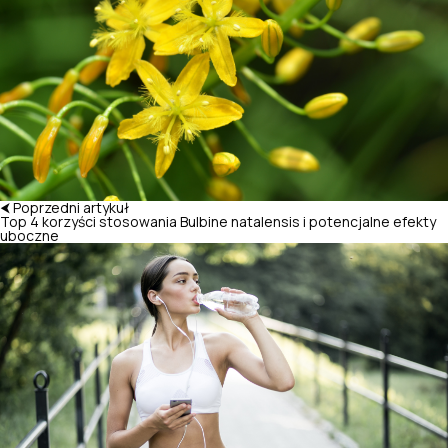
⮜ Poprzedni artykuł
Top 4 korzyści stosowania Bulbine natalensis i potencjalne efekty
uboczne