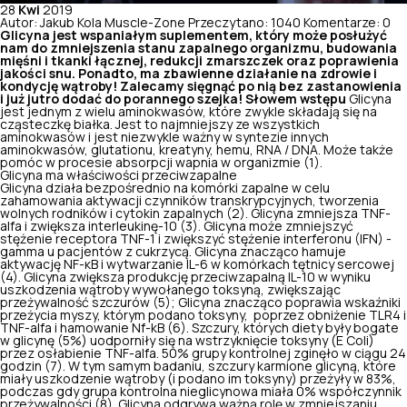
28
Kwi
2019
Autor: Jakub Kola Muscle-Zone
Przeczytano: 1040
Komentarze: 0
Glicyna jest wspaniałym suplementem, który może posłużyć
nam do zmniejszenia stanu zapalnego organizmu, budowania
mięśni i tkanki łącznej, redukcji zmarszczek oraz poprawienia
jakości snu. Ponadto, ma zbawienne działanie na zdrowie i
kondycję wątroby! Zalecamy sięgnąć po nią bez zastanowienia
i już jutro dodać do porannego szejka!
Słowem wstępu
Glicyna
jest jednym z wielu aminokwasów, które zwykle składają się na
cząsteczkę białka. Jest to najmniejszy ze wszystkich
aminokwasów i jest niezwykle ważny w syntezie innych
aminokwasów, glutationu, kreatyny, hemu, RNA / DNA. Może także
pomóc w procesie absorpcji wapnia w organizmie (1).
Glicyna ma właściwości przeciwzapalne
Glicyna działa bezpośrednio na komórki zapalne w celu
zahamowania aktywacji czynników transkrypcyjnych, tworzenia
wolnych rodników i cytokin zapalnych (2). Glicyna zmniejsza TNF-
alfa i zwiększa interleukinę-10 (3). Glicyna może zmniejszyć
stężenie receptora TNF-1 i zwiększyć stężenie interferonu (IFN) -
gamma u pacjentów z cukrzycą. Glicyna znacząco hamuje
aktywację NF-κB i wytwarzanie IL-6 w komórkach tętnicy sercowej
(4). Glicyna
zwiększa produkcję przeciwzapalną
IL-10 w wyniku
uszkodzenia wątroby wywołanego toksyną, zwiększając
przeżywalność szczurów (5); Glicyna znacząco poprawia wskaźniki
przeżycia myszy, którym podano toksyny, poprzez obniżenie TLR4 i
TNF-alfa i hamowanie Nf-kB (6). Szczury, których diety były bogate
w glicynę (5%) uodporniły się na wstrzyknięcie toksyny (E Coli)
przez osłabienie TNF-alfa. 50% grupy kontrolnej zginęło w ciągu 24
godzin (7). W tym samym badaniu, szczury karmione glicyną, które
miały uszkodzenie wątroby (i podano im toksyny) przeżyły w 83%,
podczas gdy grupa kontrolna nieglicynowa miała 0% współczynnik
przeżywalności (8). Glicyna odgrywa ważną rolę w zmniejszaniu