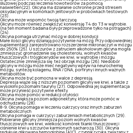
śluzowej podczas leczenia nowotworów za pomocą
naświetleń(22). Glicyna ma działanie ochronne przed stresem
oksydacyjnym w komórkach jelitowych w probówkach testowych
(23).
Glicyna może wspomóc twoją tarczycę
Glicyny może również zwiększyć konwersję T4 do T3 w wątrobie.
(na ten moment badaina były przeprowadzone tylko na pstrągach)
(24).
Glicyna pomaga utrzymać mózg w dobrej kondycji
Małe ilości glicyny
działają pozytywnie na mózg
. Przy odpowiedniej
suplementacji zarejestrowano rozszerzenie mikronaczyń w mózgu
do 250% (25). U szczurów z zatruciem alkoholowym glicyna mogła
zmniejszyć gromadzenie się cholesterolu, wolnych kwasów
tłuszczowych i trójglicerydów we krwi, w wątrobie i mózgu.
Ostatecznie zmniejsza się też obrzęk mózgu (26). Niedobór
glicyny w mózgu może mieć negatywny wpływ na neurochemię
mózgu, syntezę kolagenu, RNA / DNA, porfiryny i innych ważnych
metabolitów.
Glicyna może być pomocna w walce z depresją.
Depresja wiąże się z niższym poziomem glicyny we krwi, a także z
wysokimi poziomami tauryny (27). Odpowiednia jej suplementacja
może przynieść pozytywne efekty.
Glicyna może pomóc w redukcji otyłości
Glicyna zwiększa poziom adiponektyny, która
może pomóc w
odchudzaniu
(28).
8-9. Glicyna pomaga w leczeniu cukrzycy oraz innych zaburzeń
metabolicznych
Glicyna pomaga w cukrzycy i zaburzeniach metabolicznych (29).
Pobieranie gllicyny zmniejsza poziom wolnych kwasów
tłuszczowych we krwi, wielkość komórek tkanki tłuszczowej i
ciśnienie krwi u szczurów karmionych sacharozą (30). Glicyna
redukuje glikowaną hemoglobinę (A1C), czynnik ryzyka związany z