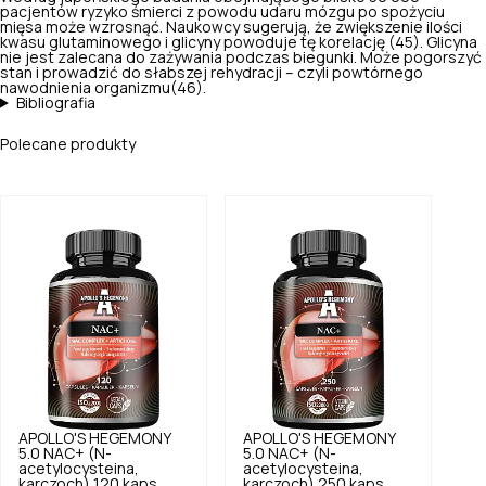
pacjentów ryzyko śmierci z powodu udaru mózgu po spożyciu
mięsa może wzrosnąć. Naukowcy sugerują, że zwiększenie ilości
kwasu glutaminowego i glicyny powoduje tę korelację (45). Glicyna
nie jest zalecana do zażywania podczas biegunki. Może pogorszyć
stan i prowadzić do słabszej rehydracji – czyli powtórnego
nawodnienia organizmu(46).
Bibliografia
Polecane produkty
APOLLO'S HEGEMONY
APOLLO'S HEGEMONY
5.0
NAC+ (N-
5.0
NAC+ (N-
acetylocysteina,
acetylocysteina,
karczoch) 120 kaps.
karczoch) 250 kaps.