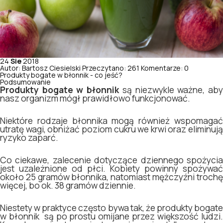
24
Sie
2018
Autor: Bartosz Ciesielski
Przeczytano: 261
Komentarze: 0
Produkty bogate w błonnik - co jeść?
Podsumowanie
Produkty bogate w błonnik
są niezwykle ważne, ab
nasz organizm mógł prawidłowo funkcjonować.
Niektóre rodzaje błonnika mogą również wspomagać
utratę wagi, obniżać poziom cukru we krwi oraz eliminują
ryzyko zaparć.
Co ciekawe, zalecenie dotyczące dziennego spożycia
jest uzależnione od płci. Kobiety powinny spożywać
około 25 gramów błonnika, natomiast mężczyźni trochę
więcej, bo ok. 38 gramów dziennie.
Niestety w praktyce często bywa tak, że produkty bogate
w błonnik są po prostu omijane przez większość ludzi.