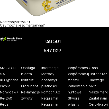
Następny artykuł ⮞
Czy można jeść margarynę?
+48 501
537 027
MZ-STORE
Obsługa
Informacje
Współpraca
O nas
S.A.
klienta
Metody
Współpracuj
Historia MZ
ul. Cypriana
Kontakt
dostawy i
z nami!
Dlaczego
Kamila
Producent
płatności
Zamówienia
MZ?
Norwida 47
Reklamacje i
Pomoc/FAQ
hurtowe
Nasze marki
84-240
zwroty
Regulamin
Stwórz
Zaufali nam
Reda
Regulamin
własny
Certyfikaty i