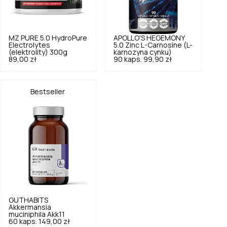
MZ PURE
5.0
HydroPure
APOLLO'S HEGEMONY
Electrolytes
5.0
Zinc L-Carnosine (L-
(elektrolity) 300g
karnozyna cynku)
89,00 zł
90 kaps.
99,90 zł
Bestseller
GUTHABITS
Akkermansia
muciniphila Akk11
60 kaps.
149,00 zł