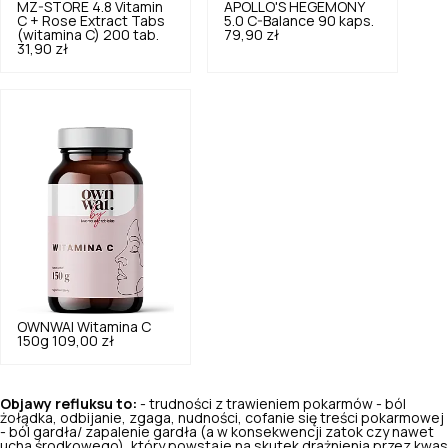
MZ-STORE
4.8
Vitamin
APOLLO'S HEGEMONY
C + Rose Extract Tabs
5.0
C-Balance 90 kaps.
(witamina C) 200 tab.
79,90 zł
31,90 zł
OWNWAI
Witamina C
150g
109,00 zł
Objawy refluksu to:
- trudności z trawieniem pokarmów - ból
żołądka, odbijanie, zgaga, nudności, cofanie się treści pokarmowej
- ból gardła/ zapalenie gardła (a w konsekwencji zatok czy nawet
ucha środkowego), który powstaje na skutek drażnienia przez kwas