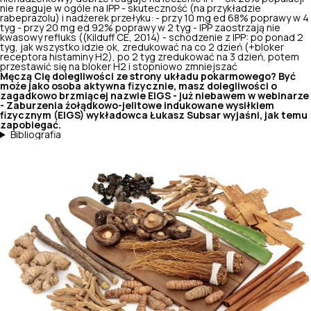
nie reaguje w ogóle na IPP - skuteczność (na przykładzie
rabeprazolu) i nadżerek przełyku: - przy 10 mg ed 68% poprawy w 4
tyg - przy 20 mg ed 92% poprawy w 2 tyg - IPP zaostrzają nie
kwasowy refluks ((Kilduff CE, 2014) - schodzenie z IPP: po ponad 2
tyg, jak wszystko idzie ok, zredukować na co 2 dzień (+bloker
receptora histaminy H2), po 2 tyg zredukować na 3 dzień, potem
przestawić się na bloker H2 i stopniowo zmniejszać
Męczą Cię dolegliwości ze strony układu pokarmowego? Być
może jako osoba aktywna fizycznie, masz dolegliwości o
zagadkowo brzmiącej nazwie EIGS - już niebawem w webinarze
- Zaburzenia żołądkowo-jelitowe indukowane wysiłkiem
fizycznym (EIGS) wykładowca Łukasz Subsar wyjaśni, jak temu
zapobiegać.
Bibliografia