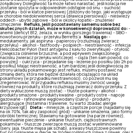
żołądkowy. Dolegliwość ta może łatwo narastać, jeśli kolacja nie
zostanie spożyta w odpowiednim odstępie od snu. - suchość
przełyku - ból w klatce piersiowej (zbliżony do tego, jaki występuje
w chorobie niedokrwiennej serca (dławica piersiowa)) - nieświeży
oddech -
ubytki zębowe
- ból w okolicy łopatki - znużenie/
zmęczenie
Refluks, jeśli pozostawiany samemu sobie bez
skutecznych działań, może w konsekwencji doprowadzić do:
-
anemii (
deficyt B12
, żelaza, w wyniku gorszego trawienia) - SIBO -
nowotworu przełyku - przełyku Berretts’a
Nasilają go:
-
medykamenty, jak aspiryna - papierosy (rozluźniają zwieracz
przełyku) - alkohol - fastfoody - pośpiech - niestrawność -
infekcja
Helicobacter Pylori
(test antygenu z kału to zweryfikuje) - otyłość
(zwiększa ciśnienie brzuszne, a pod wpływem zwiększonego
nacisku zwieracz przełyku wiotczeje). - ciąża (ten sam powód, co
powyżej) - cukrzyca - przejadanie się - leżenie po posiłku (do 2h po
posiłku) Mając niestrawność, a tym bardziej jeśli dolegliwością ze
strony układu pokarmowego jest refluks, musimy postawić na
zmianę diety, która nie będzie działała obciążająco na układ
pokarmowy (w przypadku niestrawności), co pozwoli mu się
zregenerować. W przypadku refluksu musimy zwrócić uwagę
również na produkty, które rozluźniają zwieracz dolny przełyku. Z
diety wykluczone muszą zostać: - tłuste pokarmy - alkohol -
produkty smażone - produkty kwaśne - produkty ostre - napoje
gazowane - rafinowane węglowodany (cukry) - produkty
alergizujące (histamina i trawienie; tu warto zbadać alergie
krzyżowe IgE)
Dieta:
- mniejsze, a częstsze porcje (najadamy się
na ok 70%, tak aby zaspokoić głód) - unikanie smażenia, jako formy
obróbki termicznej. Stawiamy na gotowanie (na parze również),
ewentualnie pieczenie - unikanie tłustych, ciężkostrawnych
pokarmów - tłuszcze zwierzęce muszą zostać wyeliminowane
(sery, jaja, tłuste mięsa jak schab), a kwasy tłuszczowe powinny
być pozyskiwane w diecie ze źródeł roślinnych (oliwa z oliwek, olej z