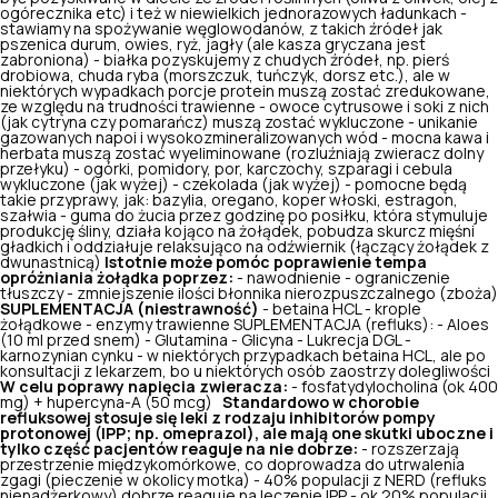
ogórecznika etc) i też w niewielkich jednorazowych ładunkach -
stawiamy na spożywanie węglowodanów, z takich źródeł jak
pszenica durum, owies, ryż, jagły (ale kasza gryczana jest
zabroniona) - białka pozyskujemy z chudych źródeł, np. pierś
drobiowa, chuda ryba (morszczuk, tuńczyk, dorsz etc.), ale w
niektórych wypadkach porcje protein muszą zostać zredukowane,
ze względu na trudności trawienne - owoce cytrusowe i soki z nich
(jak cytryna czy pomarańcz) muszą zostać wykluczone - unikanie
gazowanych napoi i wysokozmineralizowanych wód - mocna kawa i
herbata muszą zostać wyeliminowane (rozluźniają zwieracz dolny
przełyku) - ogórki, pomidory, por, karczochy, szparagi i cebula
wykluczone (jak wyżej) - czekolada (jak wyżej) - pomocne będą
takie przyprawy, jak: bazylia, oregano, koper włoski, estragon,
szałwia - guma do żucia przez godzinę po posiłku, która stymuluje
produkcję śliny, działa kojąco na żołądek, pobudza skurcz mięśni
gładkich i oddziałuje relaksująco na odźwiernik (łączący żołądek z
dwunastnicą)
Istotnie może pomóc poprawienie tempa
opróżniania żołądka poprzez:
- nawodnienie - ograniczenie
tłuszczy - zmniejszenie ilości błonnika nierozpuszczalnego (zboża)
SUPLEMENTACJA (niestrawność)
-
betaina HCL
- krople
żołądkowe - enzymy trawienne SUPLEMENTACJA (refluks): - Aloes
(10 ml przed snem) - Glutamina - Glicyna -
Lukrecja DGL
-
karnozynian cynku - w niektórych przypadkach betaina HCL, ale po
konsultacji z lekarzem, bo u niektórych osób zaostrzy dolegliwości
W celu poprawy napięcia zwieracza:
- fosfatydylocholina (ok 400
mg) + hupercyna-A (50 mcg)
Standardowo w chorobie
refluksowej stosuje się leki z rodzaju inhibitorów pompy
protonowej (IPP; np. omeprazol), ale mają one skutki uboczne i
tylko część pacjentów reaguje na nie dobrze:
- rozszerzają
przestrzenie międzykomórkowe, co doprowadza do utrwalenia
zgagi (pieczenie w okolicy motka) - 40% populacji z NERD (refluks
nienadżerkowy) dobrze reaguje na leczenie IPP - ok 20% populacji