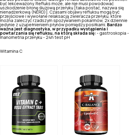
być lekceważony. Refluks może, ale nie musi powodować
uszkodzenie błonę śluzową przełyku [taka postać, nazywa się
nienadżerkową (NERD)]. Czasami objawy refluksu mogą być
przejściowe i wywołane relaksacją zwieracza przełyku, które
można zaleczyć rzadszym spożywaniem pokarmów, 2x dziennie
jedynie z uzupełnieniem płynów pomiędzy posiłkami.
Bardzo
ważna jest diagnostyka, w przypadku wystąpienia i
powtarzania się refluksu, na którą składa się:
- gastroskopia -
manometria przełyku - 24h test pH
Witamina C