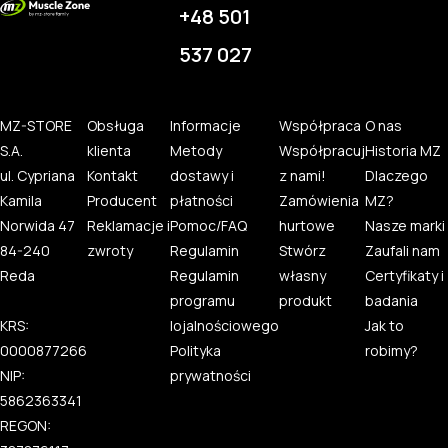
+48 501
537 027
MZ-STORE
Obsługa
Informacje
Współpraca
O nas
S.A.
klienta
Metody
Współpracuj
Historia MZ
ul. Cypriana
Kontakt
dostawy i
z nami!
Dlaczego
Kamila
Producent
płatności
Zamówienia
MZ?
Norwida 47
Reklamacje i
Pomoc/FAQ
hurtowe
Nasze marki
84-240
zwroty
Regulamin
Stwórz
Zaufali nam
Reda
Regulamin
własny
Certyfikaty i
programu
produkt
badania
KRS:
lojalnościowego
Jak to
0000877266
Polityka
robimy?
NIP:
prywatności
5862363341
REGON: