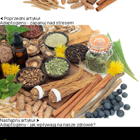
⮜ Poprzedni artykuł
Adaptogeny - zapanuj nad stresem
Następny artykuł ⮞
Adaptogeny - jak wpływają na nasze zdrowie?