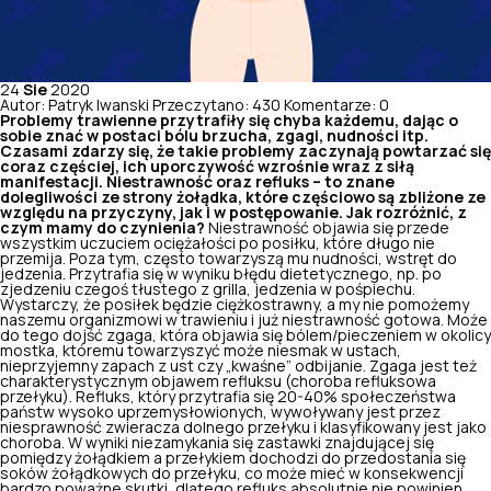
24
Sie
2020
Autor: Patryk Iwanski
Przeczytano: 430
Komentarze: 0
Problemy trawienne przytrafiły się chyba każdemu, dając o
sobie znać w postaci bólu brzucha, zgagi, nudności itp.
Czasami zdarzy się, że takie problemy zaczynają powtarzać się
coraz częściej, ich uporczywość wzrośnie wraz z siłą
manifestacji. Niestrawność oraz refluks – to znane
dolegliwości ze strony żołądka, które częściowo są zbliżone ze
względu na przyczyny, jak i w postępowanie. Jak rozróżnić, z
czym mamy do czynienia?
Niestrawność objawia się przede
wszystkim uczuciem ociężałości po posiłku, które długo nie
przemija. Poza tym, często towarzyszą mu nudności, wstręt do
jedzenia. Przytrafia się w wyniku błędu dietetycznego, np. po
zjedzeniu czegoś tłustego z grilla, jedzenia w pośpiechu.
Wystarczy, że posiłek będzie ciężkostrawny, a my nie pomożemy
naszemu organizmowi w trawieniu i już niestrawność gotowa. Może
do tego dojść zgaga, która objawia się bólem/pieczeniem w okolicy
mostka, któremu towarzyszyć może niesmak w ustach,
nieprzyjemny zapach z ust czy „kwaśne” odbijanie. Zgaga jest też
charakterystycznym objawem refluksu (choroba refluksowa
przełyku). Refluks, który przytrafia się 20-40% społeczeństwa
państw wysoko uprzemysłowionych, wywoływany jest przez
niesprawność zwieracza dolnego przełyku i klasyfikowany jest jako
choroba. W wyniki niezamykania się zastawki znajdującej się
pomiędzy żołądkiem a przełykiem dochodzi do przedostania się
soków żołądkowych do przełyku, co może mieć w konsekwencji
bardzo poważne skutki, dlatego refluks absolutnie nie powinien