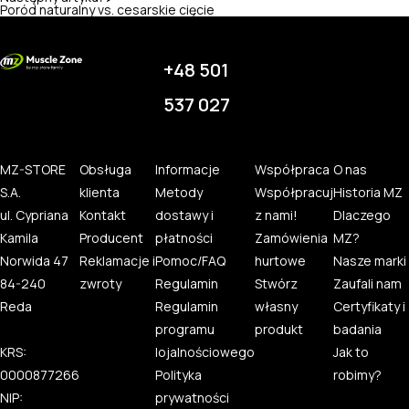
Poród naturalny vs. cesarskie cięcie
+48 501
537 027
MZ-STORE
Obsługa
Informacje
Współpraca
O nas
S.A.
klienta
Metody
Współpracuj
Historia MZ
ul. Cypriana
Kontakt
dostawy i
z nami!
Dlaczego
Kamila
Producent
płatności
Zamówienia
MZ?
Norwida 47
Reklamacje i
Pomoc/FAQ
hurtowe
Nasze marki
84-240
zwroty
Regulamin
Stwórz
Zaufali nam
Reda
Regulamin
własny
Certyfikaty i
programu
produkt
badania
KRS:
lojalnościowego
Jak to
0000877266
Polityka
robimy?
NIP:
prywatności