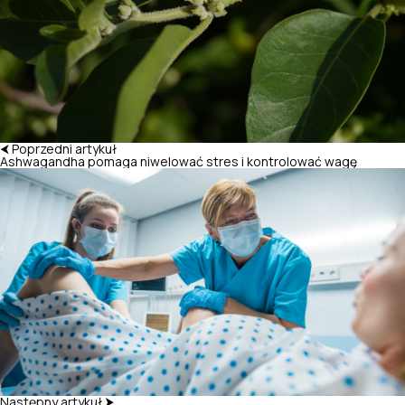
⮜ Poprzedni artykuł
Ashwagandha pomaga niwelować stres i kontrolować wagę
Następny artykuł ⮞