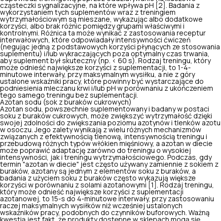
cząsteczki sygnalizacyjne, na które wpływa pH [2]. Badania z
wykorzystaniem tych suplementów wraz z treningiem
wytrzymałościowym są mieszane, wykazując albo dodatkowe
korzyści, albo brak różnic pomiędzy grupami właściwymi i
kontrolnymi. Różnica ta może wynikać z zastosowania receptur
interwałowych, które odpowiadały intensywności ćwiczeń
(negując jedną z podstawowych korzyści płynących ze stosowania
suplementu) i/lub wykraczających poza optymalny czas trwania,
aby suplement był skuteczny (np. < 60 s). Rodzaj treningu, który
może odnieść
największe korzyści z suplementacji,
to 1-4-
minutowe interwały, przy maksymalnym wysiłku, a nie z góry
ustalone wskaźniki pracy, które powinny być wystarczające do
podniesienia mleczanu krwi i/lub pH w porównaniu z ukończeniem
tego samego treningu bez suplementacji.
Azotan sodu (sok z buraków cukrowych)
Azotan sodu, powszechnie suplementowany i badany w postaci
soku z buraków cukrowych, może zwiększyć wytrzymałość dzięki
swojej zdolności do zwiększania poziomu azotynów i tlenków azotu
w osoczu. Jego zalety wynikają z wielu różnych mechanizmów
związanych z efektywnością tlenową, intensywnością treningu i
przebudową różnych typów włókien mięśniowy, a azotan w diecie
może poprawić adaptację zarówno do treningu o wysokiej
intensywności, jak i treningu wytrzymałościowego. Podczas, gdy
termin "azotan w diecie" jest często używany zamiennie z sokiem z
buraków, azotany są jednym z elementów soku z buraków, a
badania z użyciem soku z buraków często wykazują większe
korzyści w porównaniu z solami azotanowymi [1]. Rodzaj treningu,
który może odnieść największe
korzyści z suplementacji
azotanowej
, to 15-s do 4-minutowe interwały, przy zastosowaniu
raczej maksymalnych wysiłków niż wcześniej ustalonych
wskaźników pracy, podobnych do czynników buforowych. Ważną
kwestią jest fakt, że produkty dostępne w sklepach mogą się