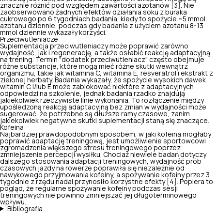
znacznie różnić pod względem zawartości azotanów [3]. Nie
zaobserwowano żadnych efektów działania soku z buraka
cukrowego po 6 tygodniach badania, kiedy to spożycie ~5 mmol
azotanu dziennie, podczas gdy badania z użyciem azotanu 8-13
mmol dziennie wykazały korzyści.
Przeciwutleniacze
Suplementacja przeciwutleniaczy
może poprawić zarówno
wydajność, jak i regenerację, a także osłabić reakcję adaptacyjną
na trening. Termin "dodatek przeciwutleniacz" często obejmuje
różne substancje, które mogą mieć różne skutki wewnątrz
organizmu, takie jak witamina C, witamina E, resveratrol i ekstrakt z
zielonej herbaty. Badania wykazały, że spożycie wysokich dawek
witamin C i/lub E może zablokować niektóre z adaptacyjnych
odpowiedzi na szkolenie, jednak badania rzadko znajdują
jakiekolwiek rzeczywiste linie wykonania. To rozłączenie między
upośledzoną reakcją adaptacyjną bez zmian w wydajności może
sugerować, że potrzebne są dłuższe ramy czasowe, zanim
jakiekolwiek negatywne skutki suplementacji staną się znaczące.
Kofeina
Najbardziej prawdopodobnym sposobem, w jaki kofeina mogłaby
poprawić adaptację treningową, jest umożliwienie sportowcowi
zgromadzenia większego stresu treningowego poprzez
zmniejszenie percepcji wysiłku. Chociaż niewiele badań dotyczy
dalszego stosowania adaptacji treningowych, wydajność prób
czasowych jazdy na rowerze poprawiła się niezależnie od
nawykowego przyjmowania kofeiny, a spożywanie kofeiny przez 3
tygodnie z rzędu nadal
przynosiło korzystne efekty
[4]. Popiera to
pogląd, że regularne spożywanie kofeiny podczas sesji
treningowych nie powinno zmniejszać jej długoterminowego
wpływu.
Bibliografia