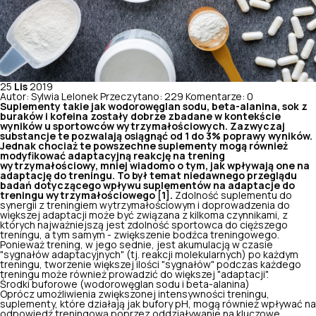
25
Lis
2019
Autor: Sylwia Lelonek
Przeczytano: 229
Komentarze: 0
Suplementy takie jak wodorowęglan sodu, beta-alanina, sok z
buraków i kofeina zostały dobrze zbadane w kontekście
wyników u sportowców wytrzymałościowych. Zazwyczaj
substancje te pozwalają osiągnąć od 1 do 3% poprawy wyników.
Jednak chociaż te powszechne suplementy mogą również
modyfikować adaptacyjną reakcję na trening
wytrzymałościowy, mniej wiadomo o tym, jak wpływają one na
adaptację do treningu. To był temat niedawnego przeglądu
badań dotyczącego wpływu suplementów na adaptacje do
treningu wytrzymałościowego [1].
Zdolność suplementu do
synergii z treningiem wytrzymałościowym i doprowadzenia do
większej adaptacji może być związana z kilkoma czynnikami, z
których najważniejszą jest zdolność sportowca do cięższego
treningu, a tym samym - zwiększenie bodźca treningowego.
Ponieważ trening, w jego sednie, jest akumulacją w czasie
"sygnałów adaptacyjnych" (tj. reakcji molekularnych) po każdym
treningu, tworzenie większej ilości "sygnałów" podczas każdego
treningu może również prowadzić do większej "adaptacji".
Środki buforowe (wodorowęglan sodu i beta-alanina)
Oprócz umożliwienia zwiększonej intensywności treningu,
suplementy, które działają jak bufory pH, mogą również wpływać na
odpowiedź treningową poprzez oddziaływanie na kluczowe