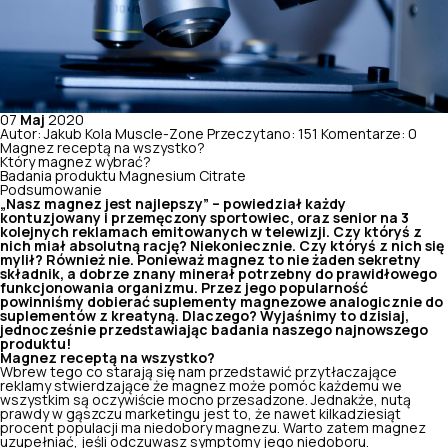
07
Maj
2020
Autor: Jakub Kola Muscle-Zone
Przeczytano: 151
Komentarze: 0
Magnez receptą na wszystko?
Który magnez wybrać?
Badania produktu Magnesium Citrate
Podsumowanie
„Nasz magnez jest najlepszy” – powiedział każdy
kontuzjowany i przemęczony sportowiec, oraz senior na 3
kolejnych reklamach emitowanych w telewizji. Czy któryś z
nich miał absolutną rację? Niekoniecznie. Czy któryś z nich się
mylił? Również nie. Ponieważ magnez to nie żaden sekretny
składnik, a dobrze znany minerał potrzebny do prawidłowego
funkcjonowania organizmu. Przez jego popularność
powinniśmy dobierać suplementy magnezowe analogicznie do
suplementów z kreatyną. Dlaczego? Wyjaśnimy to dzisiaj,
jednocześnie przedstawiając badania naszego najnowszego
produktu!
Magnez receptą na wszystko?
Wbrew tego co starają się nam przedstawić przytłaczające
reklamy stwierdzające że magnez może pomóc każdemu we
wszystkim są oczywiście mocno przesadzone. Jednakże, nutą
prawdy w gąszczu marketingu jest to, że nawet kilkadziesiąt
procent populacji ma niedobory magnezu. Warto zatem magnez
uzupełniać, jeśli odczuwasz symptomy jego niedoboru.