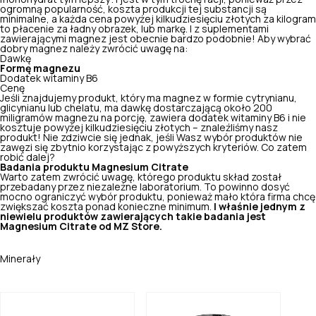
ogromną popularność, koszta produkcji tej substancji są
minimalne, a każda cena powyżej kilkudziesięciu złotych za kilogram
to płacenie za ładny obrazek, lub markę. I z suplementami
zawierającymi magnez jest obecnie bardzo podobnie! Aby wybrać
dobry magnez należy zwrócić uwagę na:
Dawkę
Formę magnezu
Dodatek witaminy B6
Cenę
Jeśli znajdujemy produkt, który ma magnez w formie cytrynianu,
glicynianu lub chelatu, ma dawkę dostarczającą około 200
miligramów magnezu na porcję, zawiera dodatek witaminy B6 i nie
kosztuje powyżej kilkudziesięciu złotych – znaleźliśmy nasz
produkt! Nie zdziwcie się jednak, jeśli Wasz wybór produktów nie
zawęzi się zbytnio korzystając z powyższych kryteriów. Co zatem
robić dalej?
Badania produktu Magnesium Citrate
Warto zatem zwrócić uwagę, którego produktu skład został
przebadany przez niezależne laboratorium. To powinno dosyć
mocno ograniczyć wybór produktu, ponieważ mało która firma chcę
zwiększać koszta ponad konieczne minimum.
I właśnie jednym z
niewielu produktów zawierających takie badania jest
Magnesium Citrate od MZ Store
.
Minerały