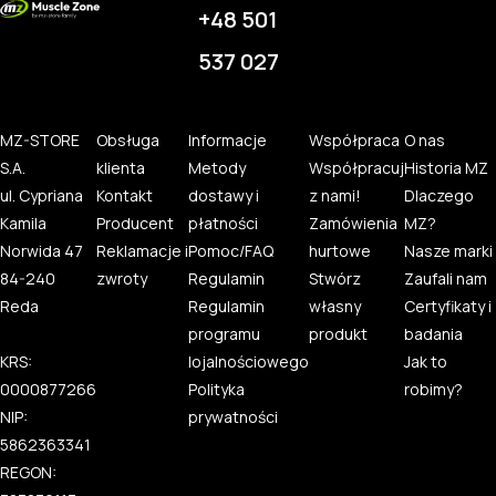
+48 501
537 027
MZ-STORE
Obsługa
Informacje
Współpraca
O nas
S.A.
klienta
Metody
Współpracuj
Historia MZ
ul. Cypriana
Kontakt
dostawy i
z nami!
Dlaczego
Kamila
Producent
płatności
Zamówienia
MZ?
Norwida 47
Reklamacje i
Pomoc/FAQ
hurtowe
Nasze marki
84-240
zwroty
Regulamin
Stwórz
Zaufali nam
Reda
Regulamin
własny
Certyfikaty i
programu
produkt
badania
KRS:
lojalnościowego
Jak to
0000877266
Polityka
robimy?
NIP:
prywatności
5862363341
REGON: