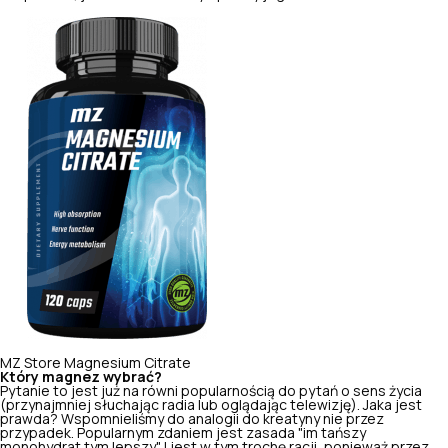
MZ Store Magnesium Citrate
Który magnez wybrać?
Pytanie to jest już na równi popularnością do pytań o sens życia
(przynajmniej słuchając radia lub oglądając telewizję). Jaka jest
prawda? Wspomnieliśmy do analogii do kreatyny nie przez
przypadek. Popularnym zdaniem jest zasada "im tańszy
monohydrat tym lepszy". I jest w tym trochę racji, ponieważ przez