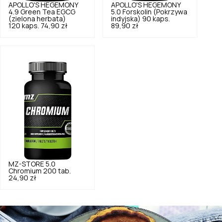
APOLLO'S HEGEMONY
APOLLO'S HEGEMONY
4.9
Green Tea EGCG
5.0
Forskolin (Pokrzywa
(zielona herbata)
indyjska) 90 kaps.
120 kaps.
74,90 zł
89,90 zł
MZ-STORE
5.0
Chromium 200 tab.
24,90 zł