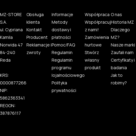
MZ-STORE
Obsługa
Informacje
Współpraca
O nas
S.A.
klienta
Metody
Współpracuj
Historia MZ
ul. Cypriana
Kontakt
dostawy i
z nami!
Dlaczego
Kamila
Producent
płatności
Zamówienia
MZ?
Norwida 47
Reklamacje i
Pomoc/FAQ
hurtowe
Nasze marki
84-240
zwroty
Regulamin
Stwórz
Zaufali nam
Reda
Regulamin
własny
Certyfikaty i
programu
produkt
badania
KRS:
lojalnościowego
Jak to
0000877266
Polityka
robimy?
NIP:
prywatności
5862363341
REGON:
387876117