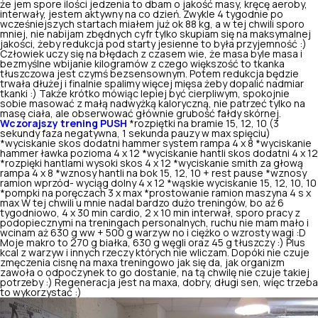
że jem spore ilości jedzenia to dbam o jakość masy, kręcę aeroby,
interwały, jestem aktywny na co dzień. Zwykle 4 tygodnie po
wcześniejszych startach miałem już ok 88 kg, a w tej chwili sporo
mniej, nie nabijam zbędnych cyfr tylko skupiam się na maksymalnej
jakości, żeby redukcja pod starty jesienne to była przyjemność :)
Człowiek uczy się na błędach z czasem wie, że masa byle masa i
bezmyślne wbijanie kilogramów z czego większość to tkanka
tłuszczowa jest czymś bezsensownym. Potem redukcja będzie
trwała dłużej i finalnie spalimy więcej mięsa żeby dopalić nadmiar
tkanki :) Także krótko mówiąc lepiej być cierpliwym, spokojnie
sobie masować z małą nadwyżką kaloryczną, nie patrzeć tylko na
masę ciała, ale obserwować głównie grubość fałdy skórnej.
Wczorajszy trening PUSH
*rozpiętki na bramie 15, 12, 10 (3
sekundy faza negatywna, 1 sekunda pauzy w max spięciu)
*wyciskanie skos dodatni hammer system rampa 4 x 8 *wyciskanie
hammer ławka pozioma 4 x 12 *wyciskanie hantli skos dodatni 4 x 12
*rozpięki hantlami wysoki skos 4 x 12 *wyciskanie smith za głową
rampa 4 x 8 *wznosy hantli na bok 15, 12, 10 + rest pause *wznosy
ramion wprzód- wyciąg dolny 4 x 12 *wąskie wyciskanie 15, 12, 10, 10
*pompki na poręczach 3 x max *prostowanie ramion maszyna 4 s x
max W tej chwili u mnie nadal bardzo dużo treningów, bo aż 6
tygodniowo, 4 x 30 min cardio, 2 x 10 min interwał, sporo pracy z
podopiecznymi na treningach personalnych, ruchu nie mam mało i
wcinam aż 630 g ww + 500 g warzyw no i ciężko o wzrosty wagi :D
Moje makro to 270 g białka, 630 g węgli oraz 45 g tłuszczy :) Plus
kcal z warzyw i innych rzeczy których nie wliczam. Dopóki nie czuje
zmęczenia cisnę na maxa treningowo jak się da, jak organizm
zawoła o odpoczynek to go dostanie, na tą chwilę nie czuje takiej
potrzeby :) Regeneracja jest na maxa, dobry, długi sen, więc trzeba
to wykorzystać :)