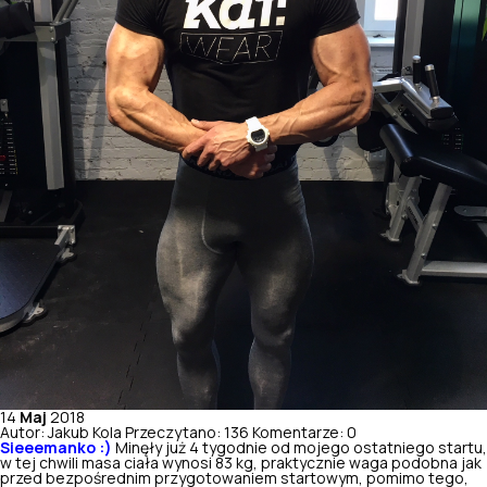
14
Maj
2018
Autor: Jakub Kola
Przeczytano: 136
Komentarze: 0
Sieeemanko :)
Minęły już 4 tygodnie od mojego ostatniego startu,
w tej chwili masa ciała wynosi 83 kg, praktycznie waga podobna jak
przed bezpośrednim przygotowaniem startowym, pomimo tego,