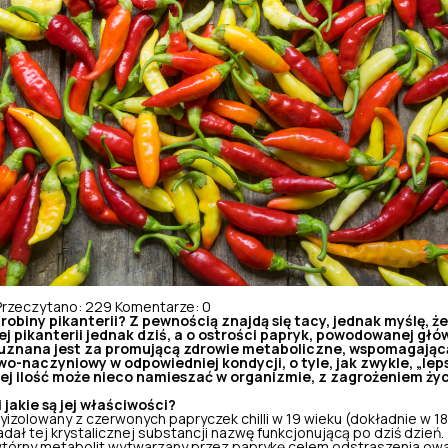
Przeczytano: 229
Komentarze: 0
odrobiny pikanterii? Z pewnością znajdą się tacy, jednak myślę, 
ej pikanterii jednak dziś, a o ostrości papryk, powodowanej głó
 uznana jest za promującą zdrowie metaboliczne, wspomagają
wo-naczyniowy w odpowiedniej kondycji, o tyle, jak zwykle, „lep
jej ilość może nieco namieszać w organizmie, z zagrożeniem ży
 jakie są jej właściwości?
wyizolowany z czerwonych papryczek chilli w 19 wieku (dokładnie w
adał tej krystalicznej substancji nazwę funkcjonującą po dziś dzień.
 wtórny metabolit wytwarzany przez paprykę celem odstraszenia ow