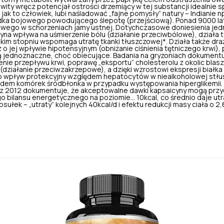
wity wręcz potencjał ostrości drzemiący w tej substancji idealnie 
, jak to człowiek, lubi naśladować „fajne pomysły” natury – Indianie 
środka bojowego powodującego ślepotę (przejściową). Ponad 9000 l
lowego
w schorzeniach jamy ustnej. Dotychczasowe doniesienia je
cyna wpływa na uśmierzenie bólu (działanie przeciwbólowe), działa
kim stopniu wspomaga utratę tkanki tłuszczowej*. Działa także draż
 o jej wpływie hipotensyjnym (obniżanie ciśnienia tętniczego krw
są jednoznaczne, choć obiecujące. Badania na gryzoniach dokument
nie przepływu krwi, poprawę „eksportu” cholesterolu z okolic blas
 (działanie przeciwzakrzepowe), a dzięki wzrostowi ekspresji białk
wpływ protekcyjny względem hepatocytów w niealkoholowej stłu
ędem komórek śródbłonka w przypadku występowania hiperglikemii.
 z 2012 dokumentuje, że
akceptowalne dawki kapsaicyny
mogą przyc
 bilansu energetycznego na poziomie… 10kcal, co średnio daje utra
sułek – „utraty” kolejnych 40kcal/d i efektu redukcji masy ciała o 2,