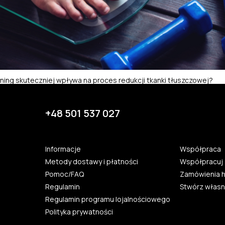
rening skuteczniej wpływa na proces redukcji tkanki tłuszczowej?
+48 501 537 027
Informacje
Współpraca
Metody dostawy i płatności
Współpracuj 
Pomoc/FAQ
Zamówienia 
Regulamin
Stwórz własn
Regulamin programu lojalnościowego
Polityka prywatności