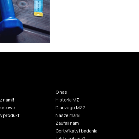
O nas
z nami!
Historia MZ
hurtowe
Dlaczego MZ?
y produkt
Nasze marki
Zaufali nam
Certyfikaty i badania
Jak to robimy?