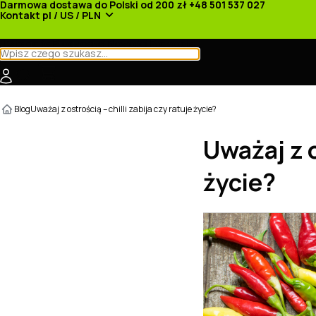
Darmowa dostawa do Polski od 200 zł
+48 501 537 027
Kontakt
pl / US / PLN
Kategorie
Producenci
Nowości
Promocje
Blog
Uważaj z ostrością – chilli zabija czy ratuje życie?
Uważaj z o
życie?