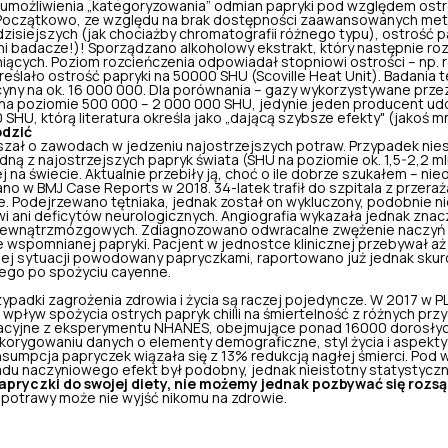
m umożliwienia „kategoryzowania” odmian papryki pod względem ostr
 Początkowo, ze względu na brak dostępności zaawansowanych met
isiejszych (jak chociażby chromatografii różnego typu), ostrość 
ni badacze!)! Sporządzano alkoholowy ekstrakt, który następnie 
niących. Poziom rozcieńczenia odpowiadał stopniowi ostrości – np. 
eślało ostrość papryki na 50000 SHU (Scoville Heat Unit). Badania 
cyny na ok. 16 000 000. Dla porównania – gazy wykorzystywane przez
 na poziomie 500 000 – 2 000 000 SHU, jedynie jeden producent u
SHU, którą literatura określa jako „dającą szybsze efekty" (jakoś mni
odzić
szał o zawodach w jedzeniu najostrzejszych potraw. Przypadek ni
edną z najostrzejszych papryk świata (SHU na poziomie ok. 1,5-2,2 ml
j na świecie. Aktualnie przebiły ją, choć o ile dobrze szukałem – nieo
ano w BMJ Case Reports w 2018. 34-latek trafił do szpitala z przera
e. Podejrzewano tętniaka, jednak został on wykluczony, podobnie n
rwi ani deficytów neurologicznych. Angiografia wykazała jednak zna
nic wewnątrzmózgowych. Zdiagnozowano odwracalne zwężenie naczy
wspomnianej papryki. Pacjent w jednostce klinicznej przebywał aż 
iej sytuacji powodowany papryczkami, raportowano już jednak sku
wego
po spożyciu cayenne.
zypadki zagrożenia zdrowia i życia są raczej pojedyncze. W 2017 w
wpływ spożycia ostrych papryk chilli na śmiertelność z różnych przy
cyjne z eksperymentu NHANES, obejmujące ponad 16000 dorosłych
korygowaniu danych o elementy demograficzne, styl życia i aspekty 
umpcja papryczek wiązała się z 13% redukcją nagłej śmierci. Pod
du naczyniowego efekt był podobny, jednak nieistotny statystyczn
apryczki do swojej diety, nie możemy jednak pozbywać się rozs
j potrawy może nie wyjść nikomu na zdrowie.