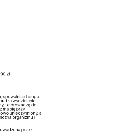
,90 zł
,
spowalniać tempo
obudza wydzielanie
ny, te prowadzą do
z ma się przy
iowo unieczynniony, a
miczna organizmu i
prowadzona przez