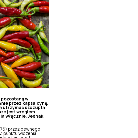
że pozostaną w
wnie przez kapsaicynę.
cą utrzymać szczupłą
sze jest wrogiem
cia włącznie. Jednak
 1876) przez pewnego
 Z punktu widzenia
adów i zwierząt