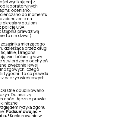
ości wynikającej z
od laboratoryjnych
papryk oceniano…
rozcieńczano do momentu
rozcieńczenie na
te określały poziom
 policję USA
dostępnia prawdziwą
e to nie dziwi!).
eszczęśnika mierzącego
n, dzierżąca przez długi
ficjalnie,
Dragon’s
żającymi bólami głowy,
ie stwierdzono odchyleń
czne zwężenie lewej
ń mózgowych, czego
5 tygodni. To co prawda
rcz naczyń wieńcowych
 PLOS One opublikowano
czyn. Do analizy
 osób, łącznie prawie
kliniczne
 względem ryzyka zgonu
ie.
Podsumowując –
ądku!
Konkurowanie w