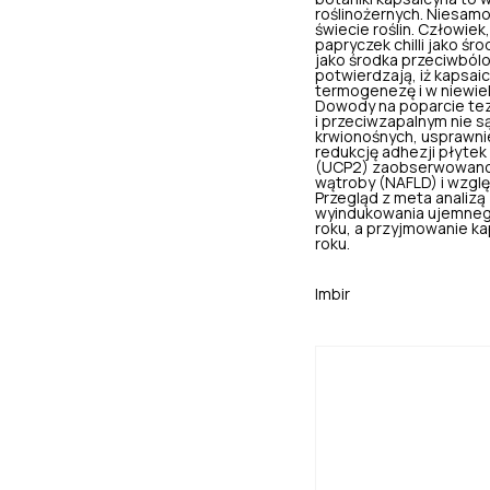
roślinożernych. Niesamo
świecie roślin. Człowiek
papryczek chilli jako 
jako
środka przeciwbó
potwierdzają, iż kapsai
termogenezę i w niewiel
Dowody na poparcie tez
i przeciwzapalnym nie 
krwionośnych, usprawnie
redukcję adhezji płytek
(UCP2) zaobserwowano 
wątroby (NAFLD) i wzgl
Przegląd z meta analizą
wyindukowania ujemnego
roku, a przyjmowanie kap
roku.
Imbir