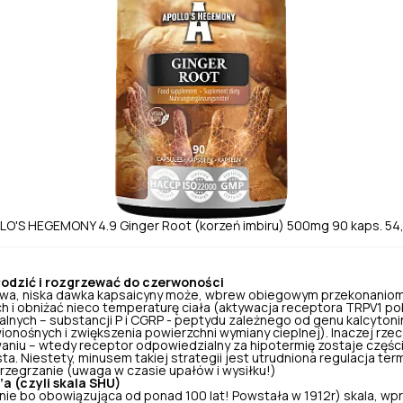
LO'S HEGEMONY
4.9
Ginger Root (korzeń imbiru) 500mg 90 kaps.
54
łodzić i rozgrzewać do czerwoności
owa, niska dawka kapsaicyny może, wbrew obiegowym przekonaniom
ch
i obniżać nieco temperaturę ciała (aktywacja receptora TRPV1 p
nych – substancji P i CGRP - peptydu zależnego od genu kalcytoni
ionośnych i zwiększenia powierzchni wymiany cieplnej). Inaczej rzec
aniu – wtedy receptor odpowiedzialny za hipotermię zostaje częśc
a. Niestety, minusem takiej strategii jest utrudniona regulacja ter
rzegrzanie (uwaga w czasie upałów i wysiłku!)
’a (czyli skala SHU)
ie bo obowiązująca od ponad 100 lat! Powstała w 1912r) skala, w