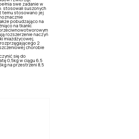
spełnia swe zadanie w
np. stosowali suszonych
at temu stosowano jej
dnoznacznie
 także pobudzająco na
niąco na tkanki.
i), przeciwnowotworowym
ują rozszerzenie naczyń
zki miażdżycowej,
a rozprzęgającego 2
szczeniowej chorobie
zynić się do
tę 0,5kg w ciągu 6,5
6kg na przestrzeni 8,5