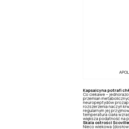
APOL
Kapsaicyna potrafi ch
Co ciekawe – jednoraz
przemian metaboliczny
neuropeptydów prozapal
rozszerzenia naczyń krw
regularnym jej przyjmow
temperatura ciała wzrast
większa podatność na p
Skala ostrości Scoville
Nieco wiekowa (dosłown