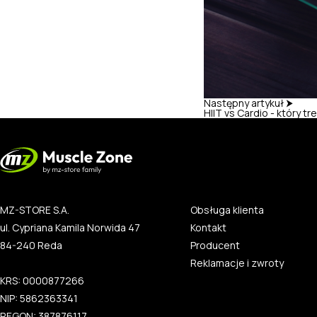
Następny artykuł ⮞
HIIT vs Cardio - który t
MZ-STORE S.A.
Obsługa klienta
ul. Cypriana Kamila Norwida 47
Kontakt
84-240 Reda
Producent
Reklamacje i zwroty
KRS: 0000877266
NIP: 5862363341
REGON: 387876117