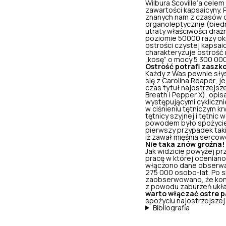
Wilbura Scoville’a cele
zawartości kapsaicyny.
znanych nam z czasów dz
organoleptycznie (bied
utraty właściwości draż
poziomie 50000 razy okr
ostrości czystej kapsai
charakteryzuje ostrość
„kosę” o mocy 5 300 000 
Ostrość potrafi zaszk
Każdy z Was pewnie sły
się z
Carolina Reaper
, j
czas tytuł najostrzejsze
Breath
i
Pepper X
), opis
występującymi cykliczni
w ciśnieniu tętniczym k
tętnicy szyjnej i tęt
powodem było spożycie 
pierwszy przypadek tak
iż
zawał mięśnia serco
Nie taka znów groźna!
Jak widzicie powyżej pr
pracę w której oceniano 
włączono dane obserwa
275 000 osobo-lat. Po s
zaobserwowano, że kons
z powodu zaburzeń ukła
warto włączać ostre p
spożyciu najostrzejsze
Bibliografia