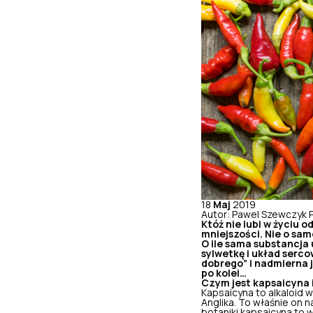
18
Maj
2019
Autor: Pawel Szewczyk
Któż nie lubi w życiu 
mniejszości. Nie o sam
O ile sama substancja
sylwetkę i układ serco
dobrego” i nadmierna 
po kolei…
Czym jest kapsaicyna i
Kapsaicyna to alkaloid 
Anglika. To właśnie on n
botaniki kapsaicyna to