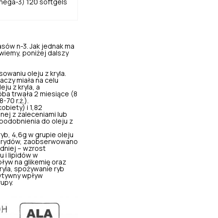
omega-3) 120 softgels
asów n-3. Jak jednak ma
wiemy, poniżej dalszy
waniu oleju z kryla.
czy miała na celu
ju z kryla, a
óba trwała 2 miesiące (8
70 r.ż.).
biety) i 1,82
nej z zaleceniami lub
podobnienia do oleju z
ryb, 4,6g w grupie oleju
icerydów, zaobserwowano
dniej – wzrost
 i lipidów w
ływ na glikemię oraz
yla, spożywanie ryb
zytywny wpływ
upy.