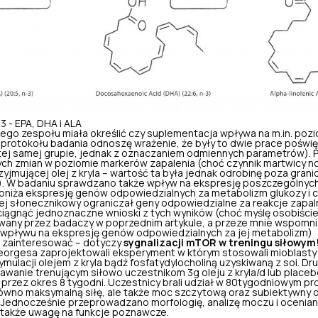
 - EPA, DHA i ALA
mego zespołu miała określić czy suplementacja wpływa na m.in. poz
e protokołu badania odnoszę wrażenie, że były to dwie prace poś
j samej grupie, jednak z oznaczaniem odmiennych parametrów). P
h zmian w poziomie markerów zapalenia (choć czynnik martwicy 
yjmującej olej z kryla – wartość ta była jednak odrobinę poza grani
). W badaniu sprawdzano także wpływ na ekspresję poszczególnyc
bniża ekspresję genów odpowiedzialnych za metabolizm glukozy i c
lej słonecznikowy ograniczał geny odpowiedzialne za reakcje zapa
iągnąć jednoznaczne wnioski z tych wyników (choć myślę osobiście
ywany przez badaczy w poprzednim artykule, a przeze mnie wspomni
 wpływu na ekspresję genów odpowiedzialnych za jej metabolizm)
 zainteresować – dotyczy
sygnalizacji mTOR w treningu siłowym
orgesa zaprojektowali eksperyment w którym stosowali mioblasty 
mulacji olejem z kryla bądź fosfatydylocholiną uzyskiwaną z soi. Dr
wanie trenującym siłowo uczestnikom 3g oleju z kryla/d lub place
przez okres 8 tygodni. Uczestnicy brali udział w 80tygodniowym pr
ówno maksymalną siłę, ale także moc szczytową oraz subiektywny 
Jednocześnie przeprowadzano morfologię, analizę moczu i ocenian
także uwagę na funkcje poznawcze.