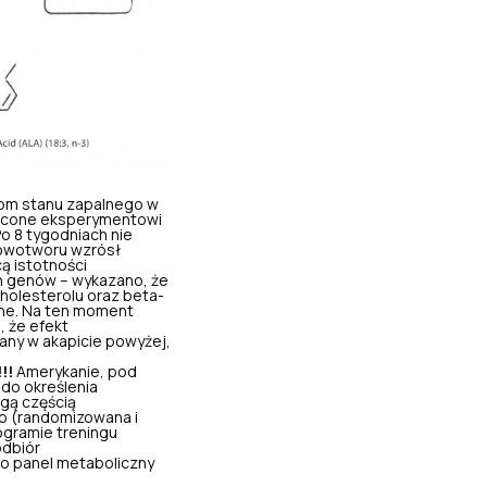
iom stanu zapalnego w
więcone eksperymentowi
o 8 tygodniach nie
nowotworu wzrósł
cą istotności
h genów – wykazano, że
holesterolu oraz beta-
lne. Na ten moment
, że efekt
any w akapicie powyżej,
!!!
Amerykanie, pod
do określenia
ugą częścią
bo (randomizowana i
ogramie treningu
odbiór
o panel metaboliczny