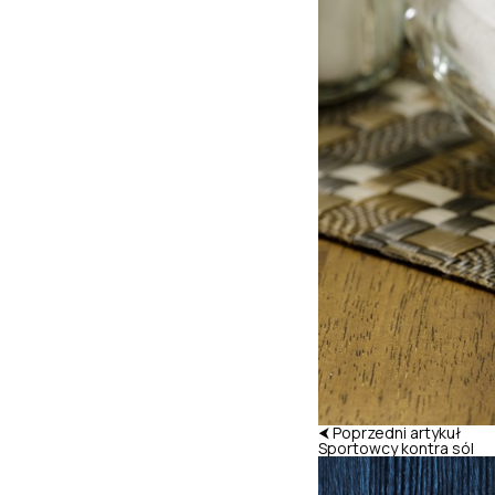
⮜ Poprzedni artykuł
Sportowcy kontra sól