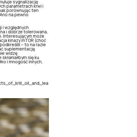
muluje sygnalizację
ch parametrach krwi i
dnak porównując ten
? Ano na pewno
ji i względnych
zna i dobrze tolerowana,
b. Interesującym może
acja kinazy mTOR (choć
dkreślili – to na razie
wać suplementację
nie widzę
 skłaniałbym się ku
łko i mnogość innych,
s_of_krill_oil_and_lea