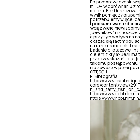
Po przeprowadzeniu wspo
mTOR w porównaniu z fos
moczu. Beztłuszczowa ma
wynik pomiędzy grupami 
potrzebujemy więcej b
I podsumowanie dla p
Wciąż wiele niewiadomyc
„pewników” niż jeszcze 
a przy tym wpływa na n
okazać się fakt modulac
na razie na modelu tkan
badanie pilotażowe i na
olejem z kryla? Jeśli ma
przeciwwskazań, jeśli j
takiemu postępowaniu. W
nie zawsze w pełni pozn
CZĘŚĆ 1
Bibliografia
https://www.cambridge.
core/content/view/291
n_and_fatty_fish_on_ca
https://www.ncbi.nlm.n
https://www.ncbi.nlm.