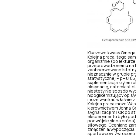
Kluczowe kwasy Omega 3
Kolejna praca, tego sa
organizmie (po lekturz
przeprowadzonemu na te
zaobserwowano istotnyc
nieznacznie w grupie prz
statystycznej –
p=0,05
suplementacja krylem o
oksydację, natomiast o
niestety nie sposób wyc
hipoglikemizujący opis
może wynikać właśnie z
Kolejna praca może Was
kierownictwem Johna Ge
sygnalizacji mTOR po sty
eksperymentu było poda
podwójnie ślepa próba) 
siłowego. Oceniano zar
zmęczenia/wypoczęcia. 
sportowców. Zwrócono 