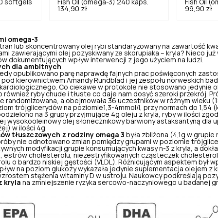
0 softgels
Fish Oil (omega-3) 240 kaps.
Fish Oil (
134,90 zł
99,90 zł
mi omega-3
tran lub skoncentrowany olej rybi standaryzowany na zawartość kw
mi zawierającymi olej pozyskiwany ze skorupiaka – kryla? Nieco już 
 dokumentujących wpływ interwencji z jego użyciem na ludzi.
ch dla ambitnych
edy opublikowano parę naprawdę fajnych prac poświęconych zastoso
 pod kierownictwem Amandy Rundblad i jej zespołu norweskich bada
ardiologicznego. Co ciekawe w protokole nie stosowano jedynie ole
wnież ryby chude i tłuste co daje nam dosyć szeroki przekrój. Pr
ie randomizowana, a obejmowała 36 uczestników w różnym wieku (18-
iom trójglicerydów na poziomie1,3-4mmol/l, przy normach do 1,54 (ko
dzielono na 3 grupy przyjmujące 4g oleju z kryla, ryby w ilości zgod
iej wysokooleinowy olej słonecznikowy barwiony astaksantyną dla u
ej) w ilości 4g.
ów tłuszczowych z rodziny omega 3
była zbliżona (4,1g w grupie 
ni próby nie odnotowano zmian pomiędzy grupami w poziomie trójgl
wnych modyfikacji grupie konsumujących kwasy n-3 z kryla, a dokła
, estrów cholesterolu, niezestryfikowanych cząsteczek cholesterolu
lu o bardzo niskiej gęstości (VLDL). Różnicującym aspektem był wp
pływ na poziom glukozy wykazała jedynie suplementacja olejem z kr
zrostem stężenia witaminy D w ustroju. Naukowcy podkreślają po
 kryla
na zmniejszenie ryzyka sercowo-naczyniowego u badanej gr