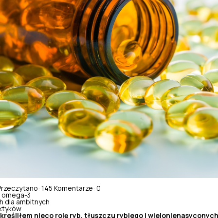
Przeczytano: 145
Komentarze: 0
i omega-3
h dla ambitnych
aktyków
kreśliłem nieco rolę ryb, tłuszczu rybiego i wielonienasyconyc