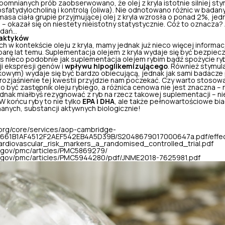
mnianych prób zaobserwowano, że olej z kryla istotnie silniej sty
fatydylocholiną i kontrolą (oliwa). Nie odnotowano różnic w badany
sa ciała grupie przyjmującej olej z kryla wzrosła o ponad 2%, je
– okazał się on niestety nieistotny statystycznie. Cóż to oznacza
adań…
raktyków
h w kontekście oleju z kryla, mamy jednak już nieco więcej informac
parę lat temu. Suplementacja olejem z kryla wydaje się być bezpiec
as nieco podobnie jak suplementacja olejem rybim bądź spożycie ry
ji ekspresji genów i
wpływu hipoglikemizującego
. Również stymul
kowym) wydaje się być bardzo obiecującą, jednak jak sami badacze po
 rozjaśnienie tej kwestii przyjdzie nam poczekać. Czy warto stoso
 to być zastępnik oleju rybiego, a różnica cenowa nie jest znaczna – 
ednak miałbyś rezygnować z ryb na rzecz takowej suplementacji – nie
 końcu ryby to nie tylko
EPA i DHA
, ale także pełnowartościowe bia
anych, substancji aktywnych biologicznie!
org/core/services/aop-cambridge-
F661B1AF4512F2AEF542EB4A5D39B/S2048679017000647a.pdf/effect
rdiovascular_risk_markers_a_randomised_controlled_trial.pdf
ih.gov/pmc/articles/PMC5869279/
nih.gov/pmc/articles/PMC5944280/pdf/JNME2018-7625981.pdf