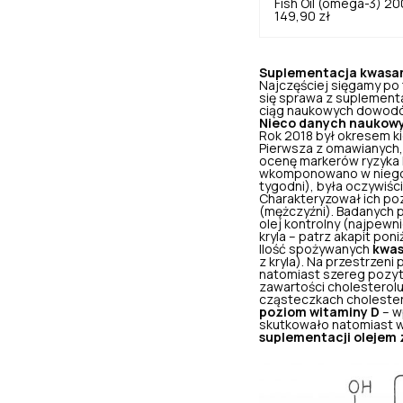
Fish Oil (omega-3) 20
149,90 zł
Suplementacja kwasa
Najczęściej sięgamy po 
się sprawa z suplementa
ciąg naukowych dowodów
Nieco danych naukowy
Rok 2018 był okresem ki
Pierwsza z omawianych,
ocenę markerów ryzyka k
wkomponowano w niego ró
tygodni), była oczywiśc
Charakteryzował ich poz
(mężczyźni). Badanych po
olej kontrolny (najpewn
kryla – patrz akapit poniż
Ilość spożywanych
kwas
z kryla). Na przestrze
natomiast szereg pozyty
zawartości cholesterolu
cząsteczkach cholestero
poziom witaminy D
– w
skutkowało natomiast w
suplementacji olejem z