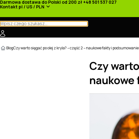
Darmowa dostawa do Polski od 200 zł
+48 501 537 027
Kontakt
pl / US / PLN
Kategorie
Producenci
Nowości
Promocje
Blog
Czy warto sięgać po olej z kryla? – część 2 – naukowe fakty i podsumowanie
Czy warto 
naukowe 