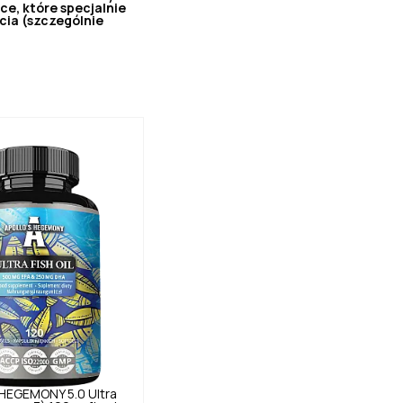
e, które specjalnie
cia (szczególnie
 HEGEMONY
5.0
Ultra