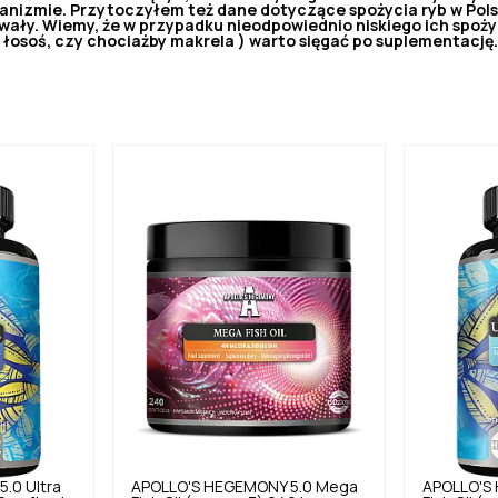
nizmie. Przytoczyłem też dane dotyczące spożycia ryb w Polsc
ły. Wiemy, że w przypadku nieodpowiednio niskiego ich spoży
 łosoś, czy chociażby makrela ) warto sięgać po suplementację.
5.0
Ultra
APOLLO'S HEGEMONY
5.0
Mega
APOLLO'S