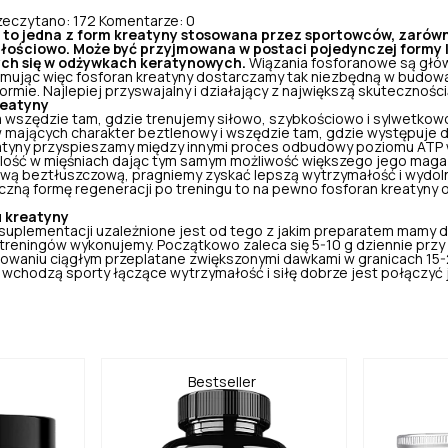
zeczytano: 172
Komentarze: 0
t to jedna z form kreatyny stosowana przez sportowców, zarówn
ałościowo. Może być przyjmowana w postaci pojedynczej formy l
ych się w odżywkach keratynowych.
Wiązania fosforanowe są głó
yjmując więc fosforan kreatyny dostarczamy tak niezbędną w budow
ormie. Najlepiej przyswajalny i działający z największą skuteczności
reatyny
a wszędzie tam, gdzie
trenujemy siłowo, szybkościowo i sylwetkow
 mających charakter beztlenowy i wszędzie tam, gdzie występuje d
atyny przyspieszamy między innymi proces odbudowy poziomu ATP w
ilość w mięśniach dając tym samym możliwość większego jego maga
ową beztłuszczową
, pragniemy zyskać lepszą wytrzymałość i wydol
zną formę regeneracji po treningu to na pewno fosforan kreatyny o
 kreatyny
 suplementacji
uzależnione jest od tego z jakim preparatem mamy do
j treningów wykonujemy. Początkowo zaleca się 5-10 g dziennie przy
osowaniu ciągłym przeplatane zwiększonymi dawkami w granicach 15
rę wchodzą sporty łączące wytrzymałość i siłę dobrze jest połączyć j
Bestseller