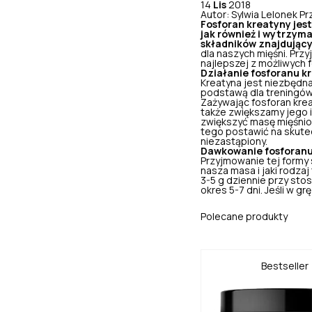
14
Lis
2018
Autor: Sylwia Lelonek
Pr
Fosforan kreatyny jes
jak również i wytrzym
składników znajdując
dla naszych mięśni. Prz
najlepszej z możliwych f
Działanie fosforanu k
Kreatyna jest niezbędn
podstawą dla treningów
Zażywając fosforan kre
także zwiększamy jego 
zwiększyć masę mięśni
tego postawić na skutec
niezastąpiony.
Dawkowanie fosforanu
Przyjmowanie
tej formy
nasza masa i jaki rodza
3-5 g dziennie przy st
okres 5-7 dni. Jeśli w g
Polecane produkty
Bestseller