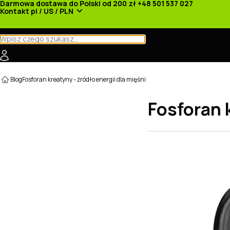
Darmowa dostawa do Polski od 200 zł
+48 501 537 027
Kontakt
pl / US / PLN
Kategorie
Producenci
Nowości
Promocje
Blog
Fosforan kreatyny - źródło energii dla mięśni
Fosforan k