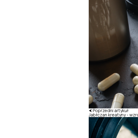
⮜ Poprzedni artykuł
Jabłczan kreatyny - wz