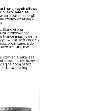
o trenujących siłowo,
ub jako jeden ze
wnym źródłem energii
aniu formy kreatynę w
ą.
o
. Stanowi ona
uża intensywność .
 tkance mięśniowej, a
zynowania. Jeśli chcemy
ność organizmu, a do
każe się tutaj być
 czynienia, jaka jest
 stosowaniu cyklicznym i
-20 g na dobę przez
e z beta-alaniną.