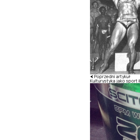
⮜ Poprzedni artykuł
Kulturystyka jako sport il