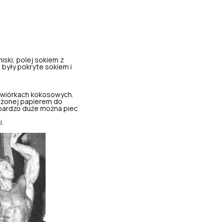
iski, polej sokiem z
 były pokryte sokiem i
w wiórkach kokosowych.
ożonej papierem do
ą bardzo duże można piec
i.