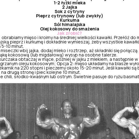
1-2 łyżki mleka
2 Jajka
Sok z cytryny
Pieprz cytrynowy (lub zwykły)
Kurkuma
Sól himalajska
Olej kokosowy
do smażenia
Jak zrobić?
 obrabiamy mięso i kroimy na średniej wielkości kawałki. Przełóż do m
ajską pieprz i kurkumę i dokładnie wymieszaj, żeby wszystkie kawałki
 5-10 minut.
miseczki wbij jajka, dodaj mleko i roztrzep, aż składniki się połączą.
ąkę kokosową
(lub migdałową) wysyp na osobne talerze.
urczaka obtaczaj w mące, później w jajku z mlekiem, a następnie 
ozgrzanym
oleju kokosowym
; Opcja 2: mięso układamy na blasze wył
ekarnik na 220 stopni i pieczemy około 15-20 minut. Jeśli kawałki s
 na drugą stronę i piec kolejne 10 minut.
 chili, słodko-kwaśnym lub ostrym. Świetnie pasuje do ryżu basmat