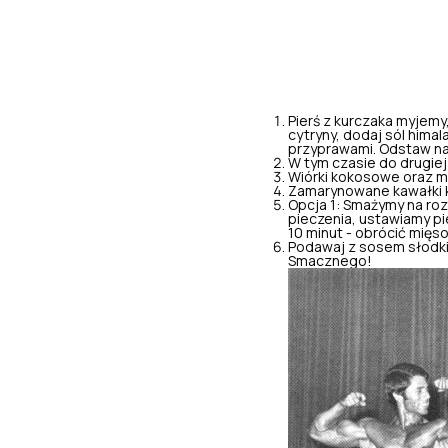
Pierś z kurczaka myjemy,
cytryny, dodaj sól himal
przyprawami. Odstaw na
W tym czasie do drugiej 
Wiórki kokosowe oraz
m
Zamarynowane kawałki k
Opcja 1: Smażymy na r
pieczenia, ustawiamy pi
10 minut - obrócić mięso
Podawaj z sosem słodkie
Smacznego!