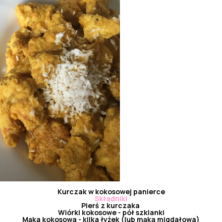
Kurczak w kokosowej panierce
Składniki
Pierś z kurczaka
Wiórki kokosowe - pół szklanki
Mąka kokosowa
- kilka łyżek (lub mąka migdałowa)