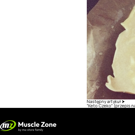
Następny artykuł ⮞
"Keto Czeko" (przepis n