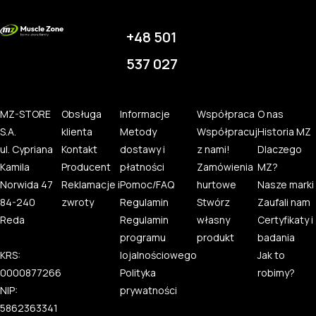
+48 501
537 027
MZ-STORE
Obsługa
Informacje
Współpraca
O nas
S.A.
klienta
Metody
Współpracuj
Historia MZ
ul. Cypriana
Kontakt
dostawy i
z nami!
Dlaczego
Kamila
Producent
płatności
Zamówienia
MZ?
Norwida 47
Reklamacje i
Pomoc/FAQ
hurtowe
Nasze marki
84-240
zwroty
Regulamin
Stwórz
Zaufali nam
Reda
Regulamin
własny
Certyfikaty i
programu
produkt
badania
KRS:
lojalnościowego
Jak to
0000877266
Polityka
robimy?
NIP:
prywatności
5862363341