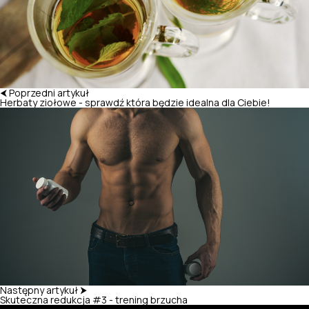
⮜ Poprzedni artykuł
Herbaty ziołowe - sprawdź która będzie idealna dla Ciebie!
Następny artykuł ⮞
Skuteczna redukcja #3 - trening brzucha