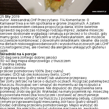
25
Sty
2019
Autor: AleksandraLCHF
Przeczytano: 114
Komentarze: 0
Karnawał trwa a w nim spotkania w gronie znajomych. A zatem
przed weekendem ciekawa propozycja dania, które świetnie
sprawdzi się podczas różnego rodzaju imprez. Jadalne miseczki
serowe doskonale wyglądają i smakują a przecież o to chodzi, gdy
mamy gości. U mnie z farszem w stylu meksykańskim, ale możecie
oczywiście kombinować z dowolnymi składnikami.
Idealne dla osób
na dietach
niskowęglowodanowych
i
wysokotłuszczowych
jak LCHF
czy
ketogenicznej
, ale również dla alergików unikających glutenu i
jajek.
Składniki na 4 porcje:
20 dag sera żółtego dobrej jakości
30-40 dag mięsa wieprzowego z tłuszczem
1 średnia cebula
2 ząbki czosnku
przecier pomidorowy 100% (bez cukru)
smalec (DO) lub olej kokosowy (keto, LCHF)
przyprawa taco (patrz skład!) lub ulubione przeprawy
Ser żółty zetrzeć na tarce o dużych oczkach.
Rozgrzać patelnię bez
tłuszczu.
Rozsypać ser i smażyć do momentu aż się rozpuści a
brzegi będą złoto-brązowe. Nie dopuścić do zbrązowienia sera
ponieważ zrobi się gorzki.
Wykładać na mały pojemnik np. miseczkę
by powstała miseczka/ koszyczek i zostawić aż zesztywnieje.
Mięso mielone usmażyć na tłuszczu z posiekaną cebulą, czosnkiem
i innymi przyprawami bądź mieszanką ziół taco (patrz skład!).
Dodać odrobinę przecieru pomidorowego.
Mięso wyłożyć do
muszelek. Na wierzchu ułożyć ulubione warzywa np. awokado,