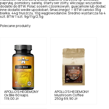
paprykę, pomidory, sałatę, starty ser żółty, wliczając wszystkie
dodatki do BTW. Polać sosem czosnkowym, guacamole lub dodać
inne dodatki wedle upodobań.
Smacznego! —
BTW całości 35g
białka, 44g tłuszczu, 10g węglowodanów. Średnio wystarcza na 4
szt. BTW 1 szt. 9g/11g/2,5g
Polecane produkty
APOLLO'S HEGEMONY
APOLLO'S HEGEMONY
Ox Bile 60 kaps.
Mushroom Coffee
119,00 zł
250g
69,90 zł