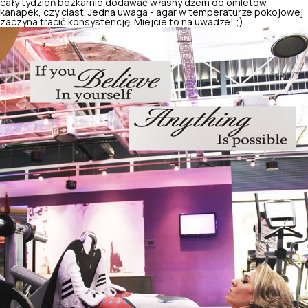
cały tydzień bezkarnie dodawać własny dżem do omletów,
kanapek, czy ciast. Jedna uwaga - agar w temperaturze pokojowej
zaczyna tracić konsystencję. Miejcie to na uwadze! ;)