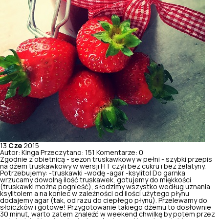
13
Cze
2015
Autor: Kinga
Przeczytano: 151
Komentarze: 0
Zgodnie z obietnicą - sezon truskawkowy w pełni - szybki przepis
na dżem truskawkowy w wersji FIT czyli bez cukru i bez żelatyny.
Potrzebujemy: -truskawki -wodę -agar -ksylitol Do garnka
wrzucamy dowolną ilość truskawek, gotujemy do miękkości
(truskawki można pognieść), słodzimy wszystko według uznania
ksylitolem a na koniec w zależności od ilości użytego płynu
dodajemy agar (tak, od razu do ciepłego płynu). Przelewamy do
słoiczków i gotowe! Przygotowanie takiego dżemu to dosłownie
30 minut, warto zatem znaleźć w weekend chwilkę by potem przez