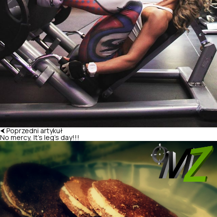
⮜ Poprzedni artykuł
No mercy, It's leg's day!!!