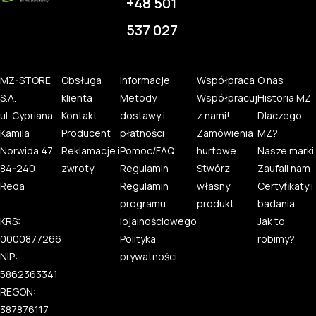
+48 501
537 027
MZ-STORE
Obsługa
Informacje
Współpraca
O nas
S.A.
klienta
Metody
Współpracuj
Historia MZ
ul. Cypriana
Kontakt
dostawy i
z nami!
Dlaczego
Kamila
Producent
płatności
Zamówienia
MZ?
Norwida 47
Reklamacje i
Pomoc/FAQ
hurtowe
Nasze marki
84-240
zwroty
Regulamin
Stwórz
Zaufali nam
Reda
Regulamin
własny
Certyfikaty i
programu
produkt
badania
KRS:
lojalnościowego
Jak to
0000877266
Polityka
robimy?
NIP:
prywatności
5862363341
REGON:
387876117