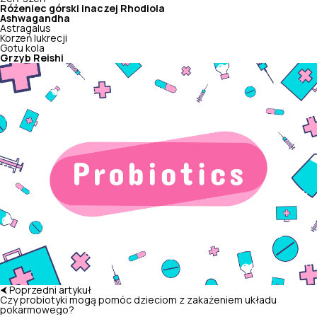
Różeniec górski inaczej Rhodiola
Ashwagandha
Astragalus
Korzeń lukrecji
Gotu kola
Grzyb Reishi
⮜ Poprzedni artykuł
Czy probiotyki mogą pomóc dzieciom z zakażeniem układu
pokarmowego?