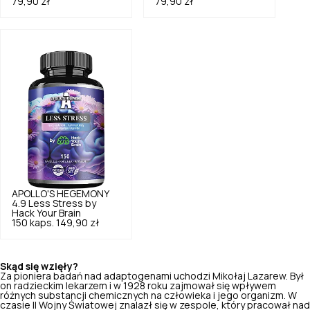
79,90 zł
79,90 zł
APOLLO'S HEGEMONY
4.9
Less Stress by
Hack Your Brain
150 kaps.
149,90 zł
Skąd się wzięły?
Za pioniera badań nad adaptogenami uchodzi Mikołaj Lazarew. Był
on radzieckim lekarzem i w 1928 roku zajmował się wpływem
różnych substancji chemicznych na człowieka i jego organizm. W
czasie II Wojny Światowej znalazł się w zespole, który pracował nad