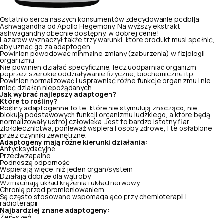
Ostatnio serca naszych konsumentów zdecydowanie podbija
Ashwagandha od Apollo Hegemony. Najwyższy ekstrakt
ashwagandhy obecnie dostępny, w dobrej cenie!
Lazarew wyznaczył także trzy warunki, które produkt musi spełnić,
aby uznać go za adaptogen:
Powinien powodować minmalne zmiany (zaburzenia) w fizjologii
organizmu
Nie powinien działać specyficznie, lecz uodparniać organizm
poprzez szerokie oddziaływanie fizyczne, biochemiczne itp.
Powinien normalizować i usprawniać różne funkcje organizmu i nie
mieć działań niepożądanych.
Jak wybrać najlepszy adaptogen?
Które to rośliny?
Rośliny adaptogenne to te, które nie stymulują znacząco, nie
blokują podstawowych funkcji organizmu ludzkiego, a które będą
normalizowały ustrój człowieka. Jest to bardzo istotny filar
ziołolecznictwa, ponieważ wspiera i osoby zdrowe, i te osłabione
przez czynniki zewnętrzne.
Adaptogeny mają różne kierunki działania:
Antyoksydacyjne
Przeciwzapalne
Podnoszą odporność
Wspierają więcej niż jeden organ/system
Działają dobrze dla wątroby
Wzmacniają układ krążenia i układ nerwowy
Chronią przed promieniowaniem
Są często stosowane wspomagająco przy chemioterapii i
radioterapii
Najbardziej znane adaptogeny:
Żeń-szeń