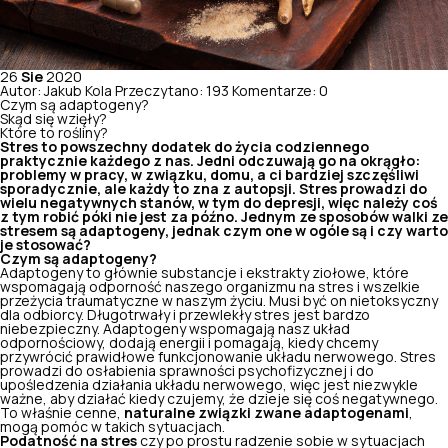
26
Sie
2020
Autor: Jakub Kola
Przeczytano: 193
Komentarze: 0
Czym są adaptogeny?
Skąd się wzięły?
Które to rośliny?
Stres to powszechny dodatek do życia codziennego
praktycznie każdego z nas. Jedni odczuwają go na okrągło:
problemy w pracy, w związku, domu, a ci bardziej szczęśliwi
sporadycznie, ale każdy to zna z autopsji. Stres prowadzi do
wielu negatywnych stanów, w tym do depresji, więc należy coś
z tym robić póki nie jest za późno. Jednym ze sposobów walki ze
stresem są adaptogeny, jednak czym one w ogóle są i czy warto
je stosować?
Czym są adaptogeny?
Adaptogeny to głównie substancje i ekstrakty ziołowe, które
wspomagają odporność naszego organizmu na stres i wszelkie
przeżycia traumatyczne w naszym życiu. Musi być on nietoksyczny
dla odbiorcy. Długotrwały i przewlekły stres jest bardzo
niebezpieczny. Adaptogeny wspomagają nasz układ
odpornościowy, dodają energii i pomagają, kiedy chcemy
przywrócić prawidłowe funkcjonowanie układu nerwowego. Stres
prowadzi do osłabienia sprawności psychofizycznej i do
upośledzenia działania układu nerwowego, więc jest niezwykle
ważne, aby działać kiedy czujemy, że dzieje się coś negatywnego.
To właśnie cenne,
naturalne związki zwane adaptogenami
,
mogą pomóc w takich sytuacjach.
Podatność na stres
czy po prostu radzenie sobie w sytuacjach