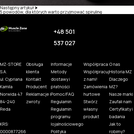
Następny artykuł ⮞
5 powodów, dla których warto przyjmować spirulinę
+48 501
537 027
MZ-STORE
Obsługa
Informacje
Współpraca
O nas
S.A.
klienta
Metody
Współpracuj
Historia MZ
ul. Cypriana
Kontakt
dostawy i
z nami!
Dlaczego
Kamila
Producent
płatności
Zamówienia
MZ?
Norwida 47
Reklamacje i
Pomoc/FAQ
hurtowe
Nasze marki
84-240
zwroty
Regulamin
Stwórz
Zaufali nam
Reda
Regulamin
własny
Certyfikaty i
programu
produkt
badania
KRS:
lojalnościowego
Jak to
0000877266
Polityka
robimy?