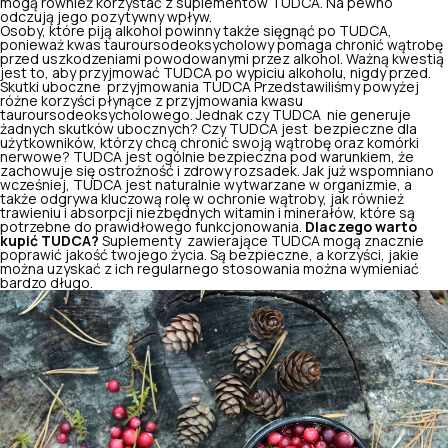
mogą również korzystać z suplementów TUDCA. Na pewno
odczują jego pozytywny wpływ.
Osoby, które piją alkohol powinny także sięgnąć po TUDCA,
ponieważ kwas tauroursodeoksycholowy pomaga chronić wątrobę
przed uszkodzeniami powodowanymi przez alkohol. Ważną kwestią
jest to, aby przyjmować TUDCA po wypiciu alkoholu, nigdy przed.
Skutki uboczne przyjmowania TUDCA Przedstawiliśmy powyżej
różne korzyści płynące z przyjmowania kwasu
tauroursodeoksycholowego. Jednak czy TUDCA nie generuje
żadnych skutków ubocznych? Czy TUDCA jest bezpieczne dla
użytkowników, którzy chcą chronić swoją wątrobę oraz komórki
nerwowe? TUDCA jest ogólnie bezpieczna pod warunkiem, że
zachowuje się ostrożność i zdrowy rozsadek. Jak już wspomniano
wcześniej, TUDCA jest naturalnie wytwarzane w organizmie, a
także odgrywa kluczową rolę w ochronie wątroby, jak również
trawieniu i absorpcji
niezbędnych witamin i minerałów,
które są
potrzebne do prawidłowego funkcjonowania.
Dlaczego warto
kupić TUDCA?
Suplementy zawierające TUDCA mogą znacznie
poprawić jakość twojego życia. Są bezpieczne, a korzyści, jakie
można uzyskać z ich regularnego stosowania można wymieniać
bardzo długo.