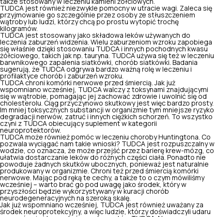
także stosowany w leczeniu kamieni żółciowych.
TUDCA jest również niezwykle pomocny w utracie wagi. Zaleca się
przyjmowanie go szczególnie przez osoby ze stłuszczeniem
wątroby lub ludzi, którzy chcą po prostu wytopić trochę
kilogramów.
TUDCA jest stosowany jako składowa leków używanych do
leczenia zaburzeń widzenia. Wielu zaburzeniom wzroku zapobiega
się właśnie dzięki stosowaniu TUDCA i innych pochodnych kwasu
żółciowego, takich jak np. tauryna. TUDCA używa się też w leczeniu
barwnikowego zapalenia siatkówki, chorób siatkówki. Badania
sugerują, że TUDCA odgrywa bardzo ważną rolę w leczeniu i
profilaktyce chorób i zaburzeń wzroku.
TUDCA chroni komórki nerwowe przed śmiercią. Jak już
wspomniano wcześniej, TUDCA walczy z toksynami znajdującymi
się w wątrobie, pomagając jej zachować zdrowie i uwolnić się od
cholesterolu. Ciąg przyczynowo skutkowy jest więc bardzo prosty.
Im mniej toksycznych substancji w organizmie tym mniejsze ryzyko
degradacji nerwów, zatruć i innych ciężkich schorzeń. To wszystko
czyni z TUDCA obiecujący suplement w kategorii
neuroprotektorów.
TUDCA może również pomóc w leczeniu choroby Huntingtona. Co
pozwala wyciągać nam takie wnioski? TUDCA jest rozpuszczalny w
wodzie, co oznacza, że ​​może przejść przez barierę krew-mózg, co
ułatwia dostarczanie leków do różnych części ciała. Ponadto nie
powoduje żadnych skutków ubocznych, ponieważ jest naturalnie
produkowany w organizmie. Chroni też przed śmiercią komórki
nerwowe. Mając pod ręką te cechy, a także to o czym mówiliśmy
wcześniej – warto brać go pod uwagę jako środek, który w
przyszłości będzie wykorzystywany w kuracji chorób
neurodegeneracyjnych na szeroką skalę.
Jak już wspomniano wcześniej, TUDCA jest również uważany za
środek neuroprotekcyjny, a więc ludzie, którzy doświadczyli udaru