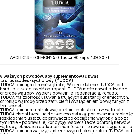
APOLLO'S HEGEMONY
5.0
Tudca 90 kaps.
139,90 zł
8 ważnych powodów, aby suplementować kwas
tauroursodeoksycholowy (TUDCA)
TUDCA pomaga chronić wątrobę. Wierzcie lub nie, TUDCA jest
bardziej skuteczny niż ostropest. TUDCA może nawet odwrócić
chorobę wątroby,
wspiera bowiem jej regenerację
. Ponadto
TUDCA ma zdolność usuwania trujących substancji chemicznych,
chroniąc wątrobę przed zatruciem i wystąpieniem powiązanych z
tym chorób.
TUDCA pomaga kontrolować poziom cholesterolu w wątrobie.
TUDCA chroni także ludzi przed cholestazą, ponieważ ma zdolność
rozkładania tłuszczu co prowadzi do odciążania wątroby, a co za
tym idzie – poprawia jej kondycję. Wspiera także ochronę nerwów
wątroby, obniża ich podatność na infekcję. To również sugeruje, że
TUDCA pomaga
walczyć z niezdrowym cholesterolem.
TUDCA jest