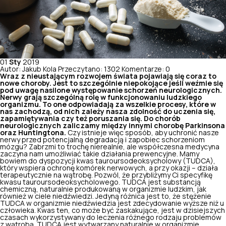
01
Sty
2019
Autor: Jakub Kola
Przeczytano: 1302
Komentarze: 0
Wraz z nieustającym rozwojem świata pojawiają się coraz to
nowe choroby. Jest to szczególnie niepokojące jeśli weźmie się
pod uwagę nasilone występowanie schorzeń neurologicznych.
Nerwy grają szczególną rolę w funkcjonowaniu ludzkiego
organizmu. To one odpowiadają za wszelkie procesy, które w
nas zachodzą, od nich zależy nasza zdolność do uczenia się,
zapamiętywania czy też poruszania się. Do chorób
neurologicznych zaliczamy między innymi chorobę Parkinsona
oraz Huntingtona.
Czy istnieje więc sposób, aby
uchronić nasze
nerwy
przed potencjalną degradacją i zapobiec schorzeniom
mózgu? Zabrzmi to trochę nierealnie, ale współczesna medycyna
zaczyna nam umożliwiać takie działania prewencyjne. Mamy
bowiem do dyspozycji kwas tauroursodeoksycholowy (TUDCA),
który wspiera ochronę komórek nerwowych, a przy okazji – działa
terapeutycznie na wątrobę. Pozwól, że przybliżymy Ci specyfikę
kwasu tauroursodeoksycholowego. TUDCA jest substancją
chemiczną, naturalnie produkowaną w organizmie ludzkim, jak
również w ciele niedźwiedzi. Jedyną różnica jest to, że stężenie
TUDCA w organizmie niedźwiedzia jest zdecydowanie wyższe niż u
człowieka. Kwas ten, co może być zaskakujące, jest w dzisiejszych
czasach wykorzystywany do leczenia różnego rodzaju problemów
z wątrobą. TUDCA jest wytwarzany naturalnie w organizmie,