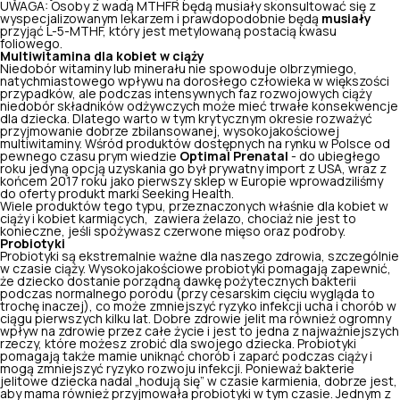
UWAGA: Osoby z wadą
MTHFR
będą musiały skonsultować się z
wyspecjalizowanym lekarzem i prawdopodobnie będą
musiały
przyjąć L-5-MTHF, który jest metylowaną postacią kwasu
foliowego.
Multiwitamina dla kobiet w ciąży
Niedobór witaminy lub minerału nie spowoduje olbrzymiego,
natychmiastowego wpływu na dorosłego człowieka w większości
przypadków, ale podczas intensywnych faz rozwojowych ciąży
niedobór składników odżywczych może mieć trwałe konsekwencje
dla dziecka. Dlatego warto w tym krytycznym okresie rozważyć
przyjmowanie dobrze zbilansowanej, wysokojakościowej
multiwitaminy. Wśród produktów dostępnych na rynku w Polsce od
pewnego czasu prym wiedzie
Optimal Prenatal
- do ubiegłego
roku jedyną opcją uzyskania go był prywatny import z USA, wraz z
końcem 2017 roku jako pierwszy sklep w Europie wprowadziliśmy
do oferty produkt marki Seeking Health.
Wiele produktów tego typu, przeznaczonych właśnie dla kobiet w
ciąży i kobiet karmiących, zawiera żelazo, chociaż nie jest to
konieczne, jeśli spożywasz czerwone mięso oraz podroby.
Probiotyki
Probiotyki są
ekstremalnie ważne dla naszego zdrowia
, szczególnie
w czasie ciąży. Wysokojakościowe probiotyki pomagają zapewnić,
że dziecko dostanie porządną dawkę pożytecznych bakterii
podczas normalnego porodu (przy cesarskim cięciu wygląda to
trochę inaczej), co może zmniejszyć ryzyko infekcji ucha i chorób w
ciągu pierwszych kilku lat. Dobre zdrowie jelit ma również ogromny
wpływ na zdrowie przez całe życie i jest to jedna z najważniejszych
rzeczy, które możesz zrobić dla swojego dziecka. Probiotyki
pomagają także mamie uniknąć chorób i zaparć podczas ciąży i
mogą zmniejszyć ryzyko rozwoju infekcji. Ponieważ bakterie
jelitowe dziecka nadal „hodują się” w czasie karmienia, dobrze jest,
aby mama również przyjmowała probiotyki w tym czasie. Jednym z