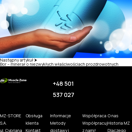
Następny artykuł ⮞
Bor – minerał o niezwykłych właściwościach prozdrowotnych
+48 501
537 027
MZ-STORE
Obsługa
Informacje
Współpraca
O nas
S.A.
klienta
Metody
Współpracuj
Historia MZ
ul. Cypriana
Kontakt
dostawy i
z nami!
Dlaczego