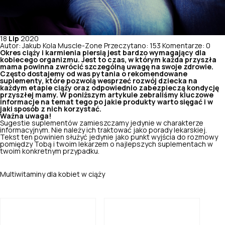
18
Lip
2020
Autor: Jakub Kola Muscle-Zone
Przeczytano: 153
Komentarze: 0
Okres ciąży i karmienia piersią jest bardzo wymagający dla
kobiecego organizmu. Jest to czas, w którym każda przyszła
mama powinna zwrócić szczególną uwagę na swoje zdrowie.
Często dostajemy od was pytania o rekomendowane
suplementy, które pozwolą wesprzeć rozwój dziecka na
każdym etapie ciąży oraz odpowiednio zabezpieczą kondycję
przyszłej mamy. W poniższym artykule zebraliśmy kluczowe
informacje na temat tego po jakie produkty warto sięgać i w
jaki sposób z nich korzystać.
Ważna uwaga!
Sugestie suplementów zamieszczamy jedynie w charakterze
informacyjnym. Nie należy ich traktować jako porady lekarskiej.
Tekst ten powinien służyć jedynie jako punkt wyjścia do rozmowy
pomiędzy Tobą i twoim lekarzem o najlepszych suplementach w
twoim konkretnym przypadku.
Multiwitaminy dla kobiet w ciąży