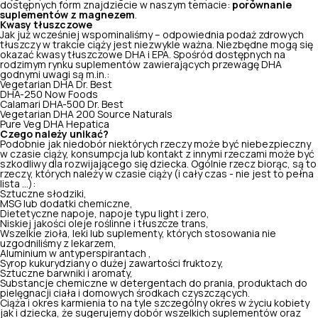
dostępnych form znajdziecie w naszym temacie:
porównanie
suplementów z magnezem
.
Kwasy tłuszczowe
Jak już wcześniej wspominaliśmy – odpowiednia podaż zdrowych
tłuszczy w trakcie ciąży jest niezwykle ważna. Niezbędne mogą się
okazać kwasy tłuszczowe DHA i EPA. Spośród dostępnych na
rodzimym rynku suplementów zawierających przewagę DHA
godnymi uwagi są m.in.:
Vegetarian DHA
Dr. Best
DHA-250
Now Foods
Calamari DHA-500
Dr. Best
Vegetarian DHA 200
Source Naturals
Pure Veg DHA
Hepatica
Czego należy unikać?
Podobnie jak niedobór niektórych rzeczy może być niebezpieczny
w czasie ciąży, konsumpcja lub kontakt z innymi rzeczami może być
szkodliwy dla rozwijającego się dziecka. Ogólnie rzecz biorąc, są to
rzeczy, których należy w czasie ciąży (i cały czas - nie jest to pełna
lista ...):
Sztuczne słodziki,
MSG lub dodatki chemiczne,
Dietetyczne napoje, napoje typu light i zero,
Niskiej jakości oleje roślinne i tłuszcze trans,
Wszelkie zioła, leki lub suplementy, których stosowania nie
uzgodniliśmy z lekarzem,
Aluminium w antyperspirantach ,
Syrop kukurydziany o dużej zawartości fruktozy,
Sztuczne barwniki i aromaty,
Substancje chemiczne w detergentach do prania, produktach do
pielęgnacji ciała i domowych środkach czyszczących.
Ciąża i okres karmienia to na tyle szczególny okres w życiu kobiety
jak i dziecka, że sugerujemy dobór wszelkich suplementów oraz