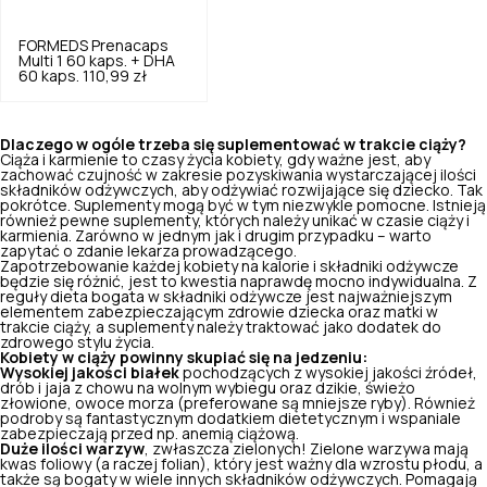
FORMEDS
Prenacaps
Multi 1 60 kaps. + DHA
60 kaps.
110,99 zł
Dlaczego w ogóle trzeba się suplementować w trakcie ciąży?
Ciąża i karmienie to czasy życia kobiety, gdy ważne jest, aby
zachować czujność w zakresie pozyskiwania wystarczającej ilości
składników odżywczych, aby odżywiać rozwijające się dziecko. Tak
pokrótce. Suplementy mogą być w tym niezwykle pomocne. Istnieją
również pewne suplementy, których należy unikać w czasie ciąży i
karmienia. Zarówno w jednym jak i drugim przypadku – warto
zapytać o zdanie lekarza prowadzącego.
Zapotrzebowanie każdej kobiety
na kalorie i składniki odżywcze
będzie się różnić, jest to kwestia naprawdę mocno indywidualna. Z
reguły dieta bogata w składniki odżywcze jest najważniejszym
elementem zabezpieczającym zdrowie dziecka oraz matki w
trakcie ciąży, a suplementy należy traktować jako dodatek do
zdrowego stylu życia.
Kobiety w ciąży powinny skupiać się na jedzeniu:
Wysokiej jakości białek
pochodzących z wysokiej jakości źródeł,
drób i jaja z chowu na wolnym wybiegu oraz dzikie, świeżo
złowione, owoce morza (preferowane są mniejsze ryby). Również
podroby są fantastycznym dodatkiem dietetycznym i wspaniale
zabezpieczają przed np. anemią ciążową.
Duże ilości warzyw
, zwłaszcza zielonych! Zielone warzywa mają
kwas foliowy (a raczej
folian
), który jest ważny dla wzrostu płodu, a
także są bogaty w wiele innych składników odżywczych. Pomagają