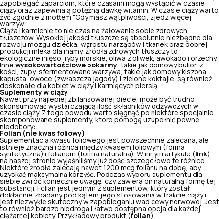
zapobiegać zaparciom, które czasami mogą wystąpić w czasie
ciąży oraz zapewniają potężną dawkę witamin. W czasie ciąży warto
żyć zgodnie z mottem "Gdy masz wątpliwości, zjedz więcej
warzyw".
Ciąża i karmienie to nie czas na żałowanie sobie zdrowych
tłuszczów. Wysokiej jakości tłuszcze są absolutnie niezbędne dla
rozwoju mózgu dziecka, wzrostu narządów i tkanek oraz dobrej
produkcji mleka dla mamy. Źródła zdrowych tłuszczy to:
ekologiczne mięso, ryby morskie, oliwa z oliwek, awokado i orzechy.
Inne
wysokowartościowe pokarmy
, takie jak domowy bulion z
kości, zupy, sfermentowane warzywa, takie jak domowy kiszona
kapusta, owoce (zwłaszcza jagody) i zielone koktajle, są również
doskonałe dla kobiet w ciąży i karmiących piersią.
Suplementy w ciąży
Nawet przy najlepiej zbilansowanej diecie, może być trudno
skonsumować wystarczającą ilość składników odżywczych w
czasie ciąży. Z tego powodu warto sięgnąć po niektóre specjalnie
skomponowane suplementy, które pomogą uzupełnić pewne
niedobory:
Folian (nie kwas foliowy)
Suplementacja kwasu foliowego jest powszechnie zalecana, ale
istnieje znaczna różnica między kwasem foliowym (forma
syntetyczna) i folianem (forma naturalna). W innym artykule (
link
)
na naszej stronie wyjaśniliśmy już dość szczegółowo te różnice.
Niektóre źródła zalecają nawet 1200 mcg folianu na dobę, aby
uzyskać maksymalną korzyść. Podczas wyboru suplementu dla
siebie zwróć koniecznie uwagę, czy zawiera on naturalną formę tej
substancji. Folian jest jednym z suplementów, który został
dokładnie zbadany pod kątem jego stosowania w trakcie ciąży i
jest niezwykle skuteczny w zapobieganiu wad cewy nerwowej. Jest
to również bardzo niedroga i łatwo dostępna opcja dla każdej
ciężarnej kobiety. Przykładowy produkt (
folian
).