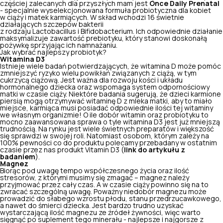
częściej zalecanych dla przyszłych mam jest
Once Daily Prenatal
- specjalnie wyselekcjonowana formuła probiotyczna dla kobiet
w ciąży i matek karmiących. W skład wchodzi 16 świetnie
działających szczepów bakterii
z rodzaju
Lactobacillus
i
Bifidobacterium.
Ich odpowiednie działanie
maksymalizuje zawartość prebiotyku, który stanowi doskonałą
pożywkę sprzyjając ich namnażaniu.
Jak wybrać najlepszy probiotyk?
Witamina D3
Istnieje wiele badań potwierdzających, że
witamina D
może pomóc
zmniejszyć ryzyko wielu powikłań związanych z ciążą, w tym
cukrzycą ciążową. Jest ważna dla rozwoju kości i układu
hormonalnego dziecka oraz wspomaga system odpornościowy
matki w czasie ciąży. Niektóre badania sugerują, że dzieci karmione
piersią mogą otrzymywać witaminę D z mleka matki, aby to miało
miejsce, karmiąca musi posiadać odpowiednie ilości tej witaminy
we własnym organizmie! O ile dobór witamin oraz probiotyku to
mocno zaawansowana sprawa o tyle witamina D3 jest już mniejszą
trudnością. Na rynku jest
wiele świetnych preparatów
i większość
się sprawdzi w swojej roli. Natomiast osobom, którym zależy na
100% pewności co do produktu polecamy przebadany w ostatnim
czasie przez nas produkt Vitamin D3 (
link do artykułu z
badaniem
).
Magnez
Biorąc pod uwagę tempo współczesnego życia oraz ilość
stresorów, z którymi musimy się zmagać – magnez należy
przyjmować przez cały czas. A w czasie ciąży powinno się na to
zwracać szczególną uwagę. Poważny
niedobór magnezu
może
prowadzić do słabego wzrostu płodu, stanu przedrzucawkowego,
a nawet do śmierci dziecka. Jest bardzo trudno uzyskać
wystarczającą ilość magnezu ze źródeł żywności, więc warto
sięgnąć po suplement tego minerału - najlepsze i najgorsze z